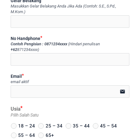
Gelar Belakang
Masukkan Gelar Belakang Anda Jika Ada (Contoh: S.E., S.Pd.,
M.Kom.)
ico
No Handphone
Contoh Pengisian : 0871234xxxx
(Hindari penulisan
+62
871234xxxx)
icon-p
Email
email aktif
email
Usia
Pilih Salah Satu
18 – 24
25 – 34
35 – 44
45 – 54
55 – 64
65+