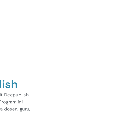
ish
it Deepublish
Program ini
a dosen, guru,