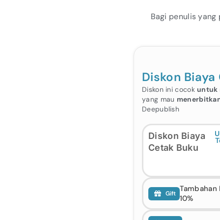
Bagi penulis yang
Diskon Biaya
Diskon ini cocok
untuk 
yang mau
menerbitkan
Deepublish
U
Diskon Biaya
T
Cetak Buku
Tambahan D
Gift
10%