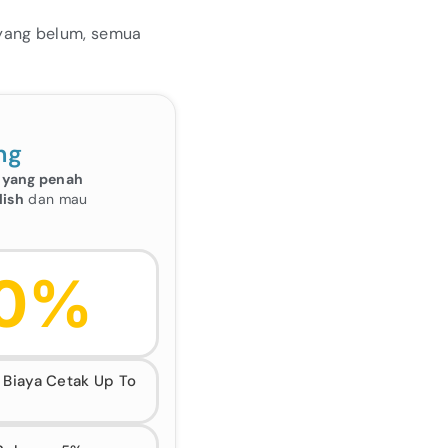
 yang belum, semua
ng
 yang penah
lish
dan mau
0%
Biaya Cetak Up To