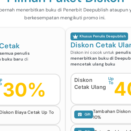
 pernah menerbitkan buku di Penerbit Deepublish ataupun
berkesempatan mengikuti promo ini.
Khusus Penulis Deepublish
Diskon Cetak Ula
 Cetak
Diskon ini cocok untuk
penulis
semua penulis
menerbitkan buku di Deepub
 buku baru
di
mencetak ulang buku
Up
p
Diskon
4
30%
To
o
Cetak Ulang
Tambahan Diskon 
iskon Biaya Cetak Up To
Gift
10%