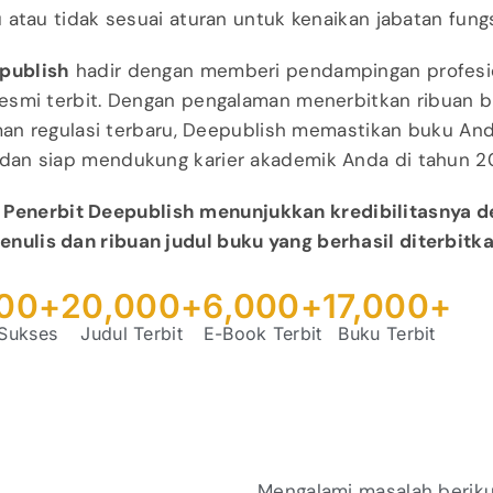
 atau tidak sesuai aturan untuk kenaikan jabatan fungs
publish
hadir dengan memberi pendampingan profesio
resmi terbit. Dengan pengalaman menerbitkan ribuan 
n regulasi terbaru, Deepublish memastikan buku Anda
dan siap mendukung karier akademik Anda di tahun 20
, Penerbit Deepublish menunjukkan kredibilitasnya 
enulis dan ribuan judul buku yang berhasil diterbitk
000
+
20,000
+
6,000
+
17,000
+
 Sukses
Judul Terbit
E-Book Terbit
Buku Terbit
Mengalami masalah berik