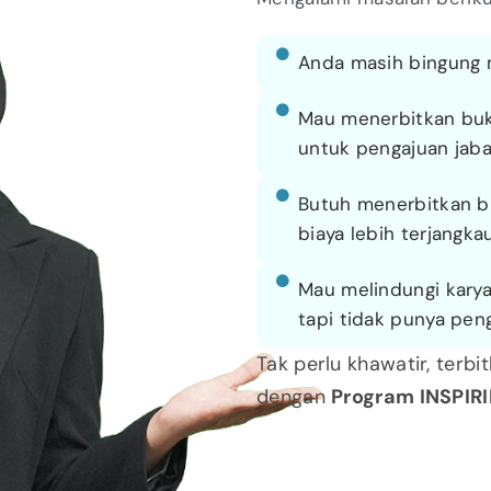
Anda masih bingung m
Mau menerbitkan buku
untuk pengajuan jaba
Butuh menerbitkan b
biaya lebih terjangka
Mau melindungi kary
tapi tidak punya pe
Tak perlu khawatir, terbi
dengan
Program INSPIRI