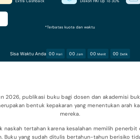
Extra Cashback
Diskon HKI Up To 30%
l
*Terbatas kuota dan waktu
Sisa Waktu Anda
00
00
00
00
Hari
Jam
Menit
Detik
n 2026, publikasi buku bagi dosen dan akademisi buka
 merupakan bentuk kepakaran yang menentukan arah ka
mereka.
 naskah tertahan karena kesalahan memilih penerbit
 Buku yang sudah ditulis bertahun-tahun berisiko tida