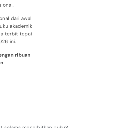
ional.
nal dari awal
buku akademik
 terbit tepat
26 ini.
dengan ribuan
an
ut selama menerbitkan buku?