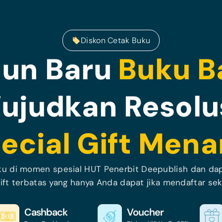
Diskon Cetak Buku
hun Baru
Buku B
ujudkan Resolus
ecial Gift Mena
ku di momen spesial HUT Penerbit Deepublish dan da
ift terbatas yang hanya Anda dapat jika mendaftar se
Cashback
Voucher