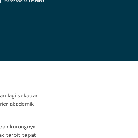
Merchandise Eksklusif
n lagi sekadar
rier akademik
 dan kurangnya
k terbit tepat