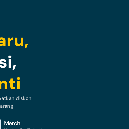
aru,
i,
nti
patkan diskon
karang
Merch