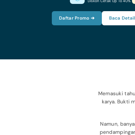
Diskon Cetak Up To 40%
Daftar Promo ➔
Baca Detai
Memasuki tahu
karya. Bukti
Namun, banyak
pendampingan.