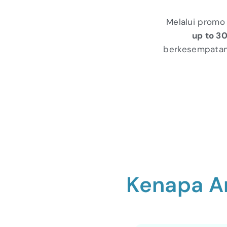
Melalui promo
up to 
berkesempata
Kenapa A