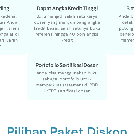
ding
Dapat Angka Kredit Tinggi
Bia
akademik
Buku menjadi salah satu karya
Anda b
itas Anda
dosen yang menyumbang angka
cetak
jar karena
kredit besar, salah satunya buku
potonga
ngajar di
referensi hingga 40 poin angka
penerb
ri luaran
kredit
memen
n
Portofolio Sertifikasi Dosen
Anda bisa menggunakan buku
sebagai portofolio untuk
memperkuat statement di PDD
UKTPT sertifikasi dosen
Pilihan Paket Diskon