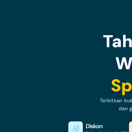
Ta
W
Sp
Terbitkan bu
dan g
Diskon