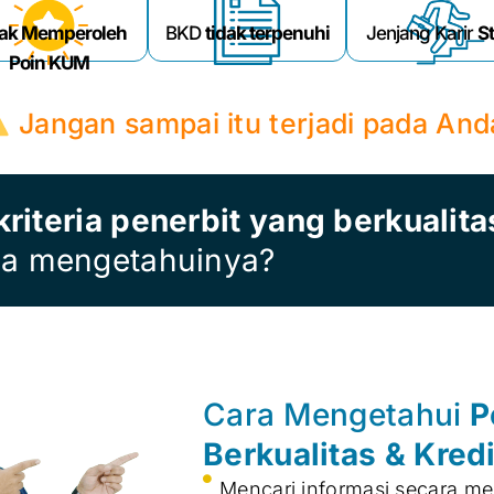
ak Memperoleh
BKD
tidak terpenuhi
Jenjang Karir
S
Poin KUM
Jangan sampai itu terjadi pada And
kriteria penerbit yang berkualita
ra mengetahuinya?
Cara Mengetahui
P
Berkualitas & Kred
Mencari informasi secara me