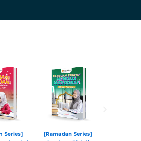
 Series]
[Ramadan Series]
[Ramadan 