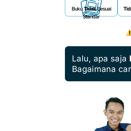
Buku
Tidak
Sesuai
Tid
Standar
Lalu, apa saja
Bagaimana ca