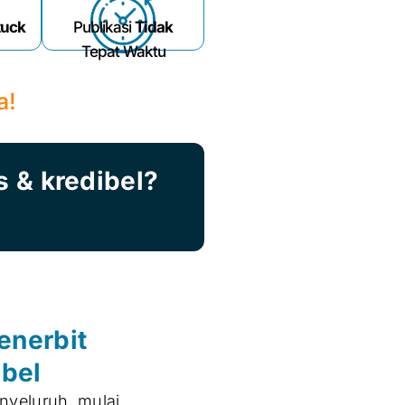
tuck
Publikasi
Tidak
Tepat Waktu
a!
s & kredibel?
enerbit
ibel
nyeluruh, mulai