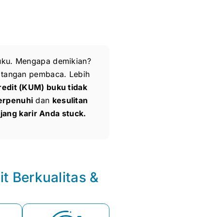
buku. Mengapa demikian?
i tangan pembaca. Lebih
redit (KUM) buku tidak
erpenuhi
dan
kesulitan
njang karir Anda stuck.
t Berkualitas &