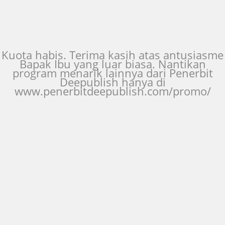
Kuota habis. Terima kasih atas antusiasme
Bapak Ibu yang luar biasa. Nantikan
program menarik lainnya dari Penerbit
Deepublish hanya di
www.penerbitdeepublish.com/promo/