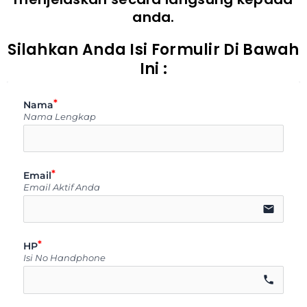
anda.
Silahkan Anda Isi Formulir Di Bawah
Ini :
Nama
Nama Lengkap
Email
Email Aktif Anda
email
HP
Isi No Handphone
call