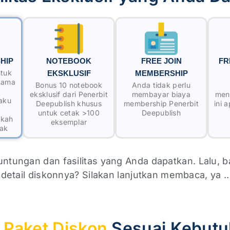
HIP
NOTEBOOK
FREE JOIN
FR
ntuk
EKSKLUSIF
MEMBERSHIP
tama
Bonus 10 notebook
Anda tidak perlu
eksklusif dari Penerbit
membayar biaya
mend
laku
Deepublish khusus
membership Penerbit
ini 
untuk cetak >100
Deepublish
skah
eksemplar
tak
euntungan dan fasilitas yang Anda dapatkan. Lalu, 
detail diskonnya? Silakan lanjutkan membaca, ya ..
h
Paket Diskon
Sesuai Kebutu