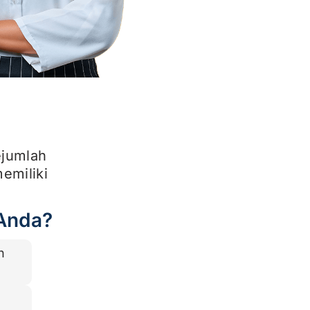
ejumlah
emiliki
 Anda?
n