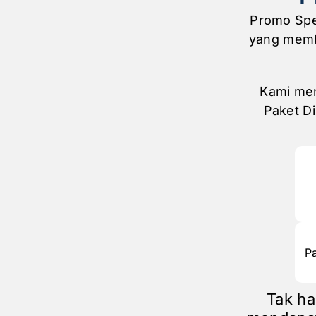
Promo Spe
yang memb
Kami men
Paket D
P
Tak ha