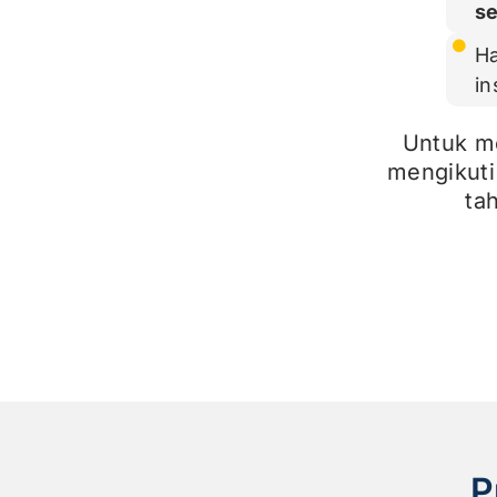
s
Ha
in
Untuk m
mengikuti
ta
P