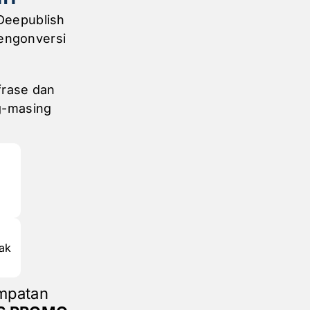
Deepublish
engonversi
frase dan
g-masing
ak
empatan