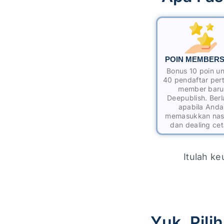
POIN MEMBERS
Bonus 10 poin u
40 pendaftar per
member baru
Deepublish. Ber
apabila Anda
memasukkan na
dan dealing ce
Itulah k
Yuk, Pili