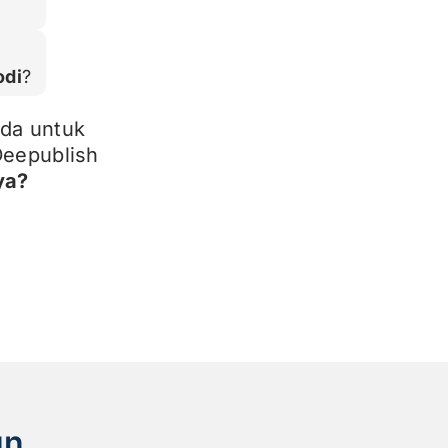
odi
?
da untuk
Deepublish
ya?
un