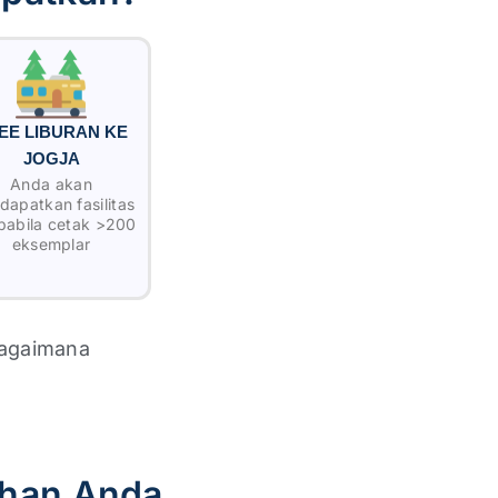
EE LIBURAN KE
JOGJA
Anda akan
apatkan fasilitas
apabila cetak >200
eksemplar
bagaimana
han Anda