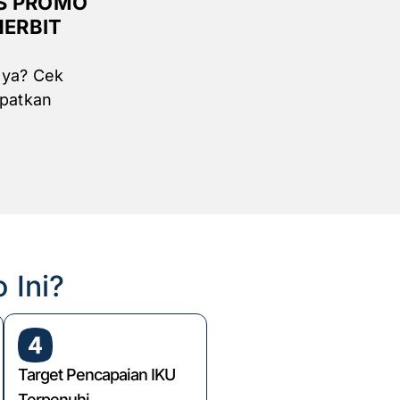
AS PROMO
NERBIT
aya? Cek
apatkan
 Ini?
Target Pencapaian IKU
Terpenuhi