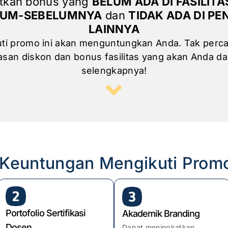
tkan bonus yang
BELUM ADA DI FASILIT
LUM-SEBELUMNYA
dan
TIDAK ADA DI PE
LAINNYA
ti promo ini akan menguntungkan Anda. Tak perc
asan diskon dan bonus fasilitas yang akan Anda d
selengkapnya!
Keuntungan Mengikuti Promo
Portofolio Sertifikasi
Akademik Branding
Dosen
Dapat meningkatkan