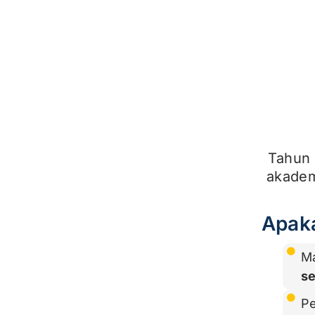
Tahun 
akadem
Apaka
Ma
s
P