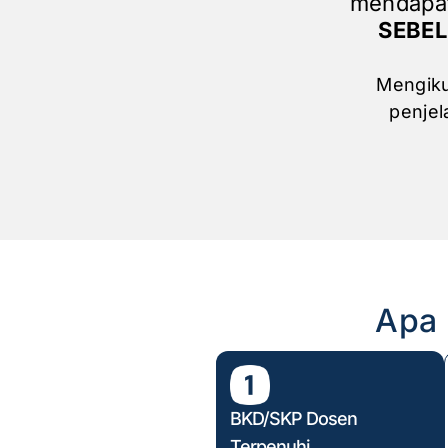
mendapa
SEBE
Mengiku
penjel
Apa 
BKD/SKP Dosen
Terpenuhi