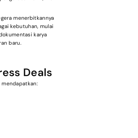
segera menerbitkannya
agai kebutuhan, mulai
 dokumentasi karya
ran baru.
ress Deals
n mendapatkan: