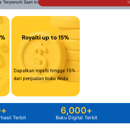
a Terpenuhi Saat ini
1
0%
Royalti up to 15%
Dapatkan royalti hingga 15%
.
dari penjualan buku Anda
0
+
6,000
+
asil Terbit
Buku Digital Terbit