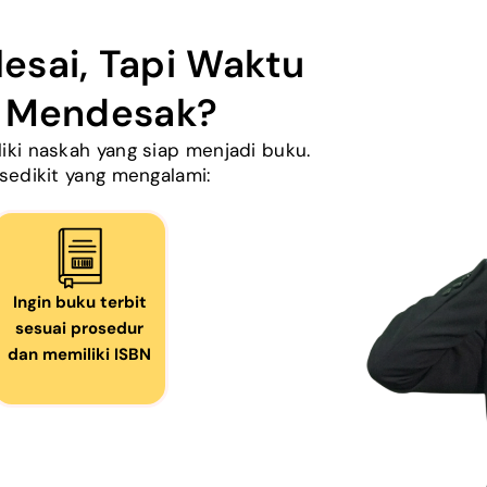
esai, Tapi Waktu
n Mendesak?
ki naskah yang siap menjadi buku.
sedikit yang mengalami:
Ingin buku terbit
sesuai prosedur
dan memiliki ISBN