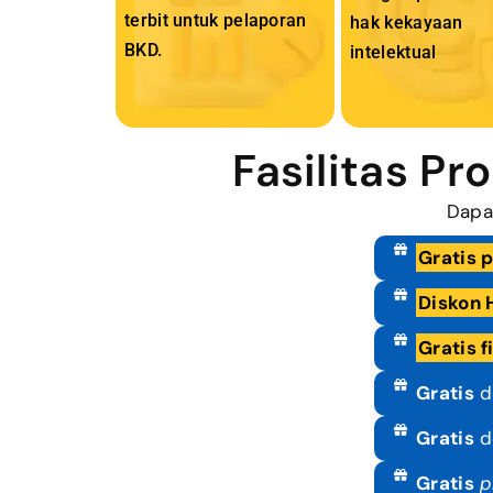
terbit untuk pelaporan
hak kekayaan
BKD.
intelektual
Fasilitas P
Dapa
Gratis 
Diskon 
Gratis f
Gratis
de
Gratis
de
Gratis
p