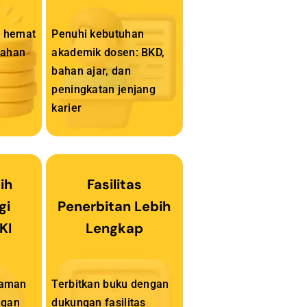
u hemat
Penuhi kebutuhan
bahan
akademik dosen: BKD,
bahan ajar, dan
peningkatan jenjang
karier
ih
Fasilitas
gi
Penerbitan Lebih
KI
Lengkap
h aman
Terbitkan buku dengan
ngan
dukungan fasilitas