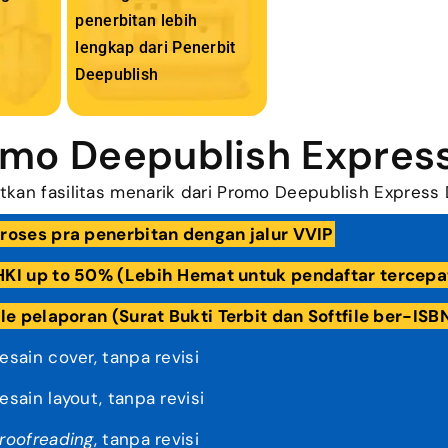
penerbitan lebih
lengkap dari Penerbit
Deepublish
romo Deepublish Expres
tkan fasilitas menarik dari Promo Deepublish Express 
proses pra penerbitan dengan jalur VVIP
HKI up to 50% (Lebih Hemat untuk pendaftar tercepa
ile pelaporan (Surat Bukti Terbit dan Softfile ber-ISB
sain cover, tanpa revisi
sain layout, tanpa revisi
roofreading
, tanpa revisi