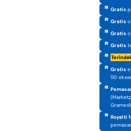
Gratis
p
Gratis
c
Gratis
c
Gratis
te
Terinde
Gratis
e-
50 ekse
Pemasa
(Marketp
Gramedia
Royalti
pemasar