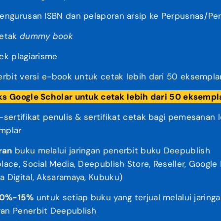
engurusan ISBN dan pelaporan arsip ke Perpusnas/Pe
etak
dummy book
ek plagiarisme
rbit versi e-book untuk cetak lebih dari 50 eksemplar
ks Google Scholar untuk cetak lebih dari 50 eksempl
sertifikat penulis & sertifikat cetak bagi pemesanan l
mplar
ran
buku melalui jaringan penerbit buku Deepublish
lace, Social Media, Deepublish Store, Reseller, Google 
 Digital, Aksaramaya, Kubuku)
 10%-15%
untuk setiap buku yang terjual melalui jaring
an Penerbit Deepublish