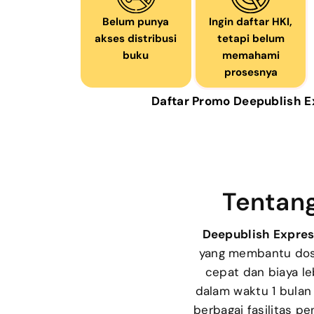
Belum punya
Ingin daftar HKI,
akses distribusi
tetapi belum
buku
memahami
prosesnya
Daftar Promo Deepublish Ex
Tentang
Deepublish Expres
yang membantu dose
cepat dan biaya le
dalam waktu 1 bulan 
berbagai fasilitas pe