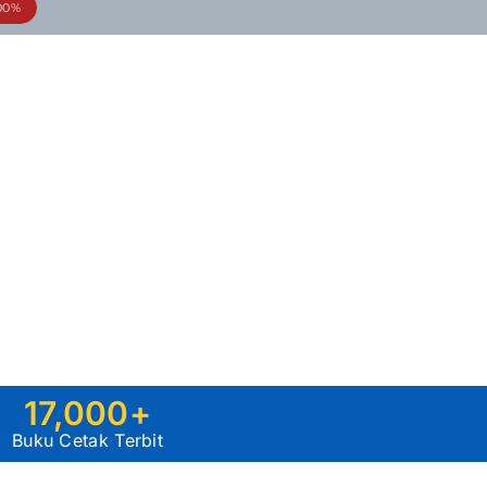
00%
17,000
+
Buku Cetak Terbit