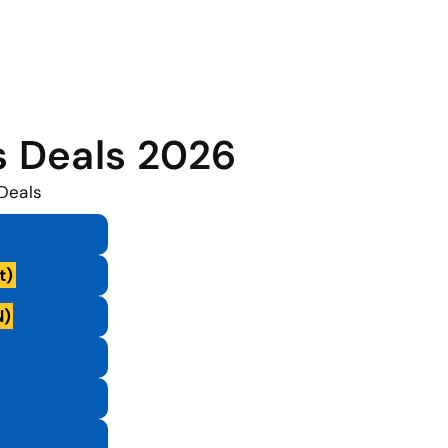
s Deals 2026
Deals
t)
N)