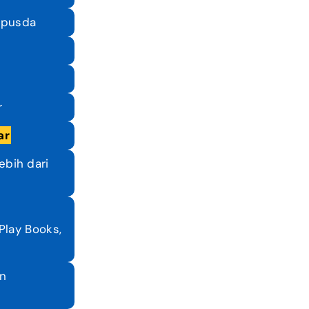
rpusda
​
ar
ebih dari
Play Books,
an