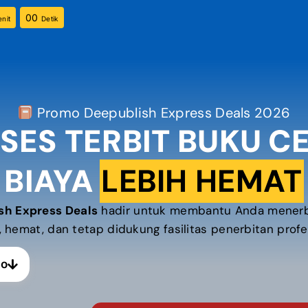
00
nit
Detik
Promo Deepublish Express Deals 2026
SES TERBIT BUKU CE
BIAYA
LEBIH HEMAT
sh Express Deals
hadir untuk membantu Anda menerbi
 hemat, dan tetap didukung fasilitas penerbitan profe
mo