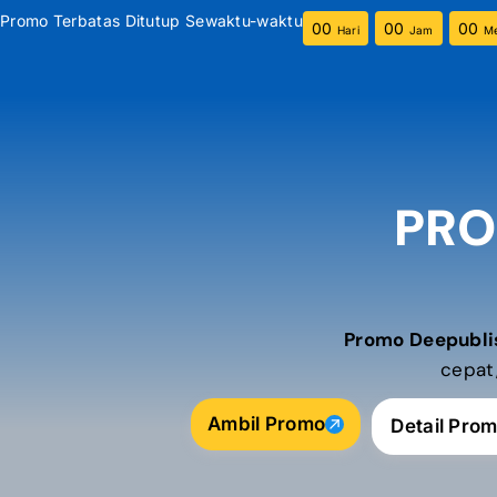
Promo Terbatas Ditutup Sewaktu-waktu
00
00
00
Hari
Jam
Me
PRO
Promo Deepubli
cepat,
Ambil Promo
Detail Pro