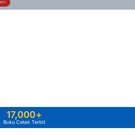
00%
17,000
+
Buku Cetak Terbit