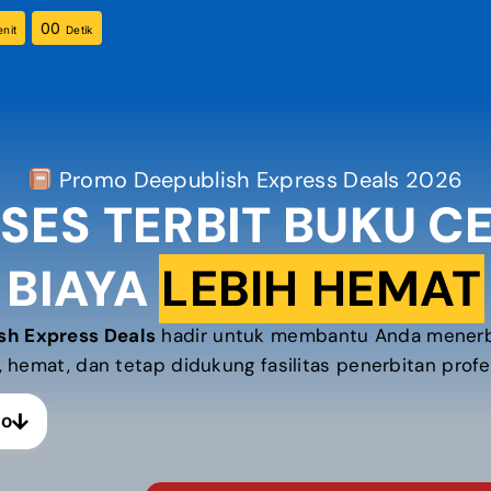
00
nit
Detik
Promo Deepublish Express Deals 2026
SES TERBIT BUKU CE
BIAYA
LEBIH HEMAT
sh Express Deals
hadir untuk membantu Anda menerbi
 hemat, dan tetap didukung fasilitas penerbitan profe
mo