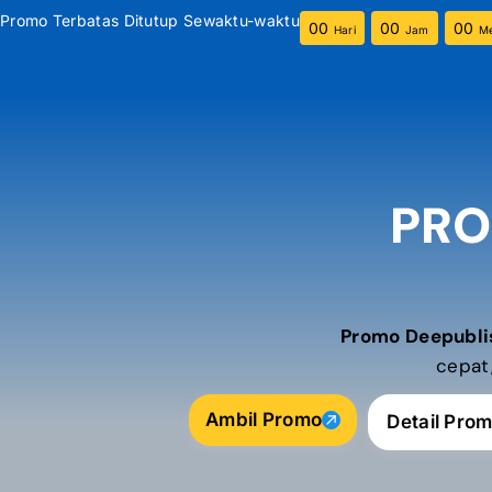
Promo Terbatas Ditutup Sewaktu-waktu
00
00
00
Hari
Jam
Me
PRO
Promo Deepubli
cepat,
Ambil Promo
Detail Pro