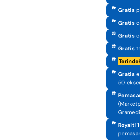
Gratis
p
Gratis
c
Gratis
c
Gratis
te
Terinde
Gratis
e-
50 ekse
Pemasa
(Marketp
Gramedia
Royalti
pemasar