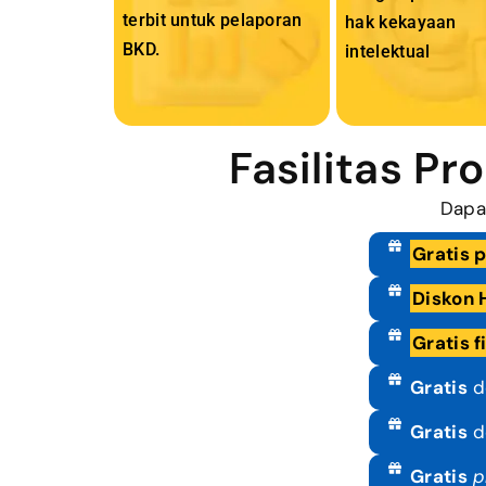
terbit untuk pelaporan
hak kekayaan
BKD.
intelektual
Fasilitas P
Dapa
Gratis 
Diskon 
Gratis f
Gratis
de
Gratis
de
Gratis
p