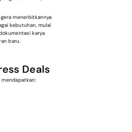
segera menerbitkannya
agai kebutuhan, mulai
 dokumentasi karya
ran baru.
ress Deals
n mendapatkan: