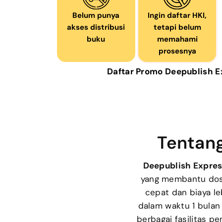
Belum punya
Ingin daftar HKI,
akses distribusi
tetapi belum
buku
memahami
prosesnya
Daftar Promo Deepublish Ex
Tentang
Deepublish Expres
yang membantu dose
cepat dan biaya le
dalam waktu 1 bulan 
berbagai fasilitas pe