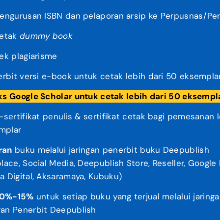
engurusan ISBN dan pelaporan arsip ke Perpusnas/Pe
etak
dummy book
ek plagiarisme
rbit versi e-book untuk cetak lebih dari 50 eksemplar
ks Google Scholar untuk cetak lebih dari 50 eksempl
sertifikat penulis & sertifikat cetak bagi pemesanan l
mplar
ran
buku melalui jaringan penerbit buku Deepublish
lace, Social Media, Deepublish Store, Reseller, Google 
 Digital, Aksaramaya, Kubuku)
 10%-15%
untuk setiap buku yang terjual melalui jaring
an Penerbit Deepublish