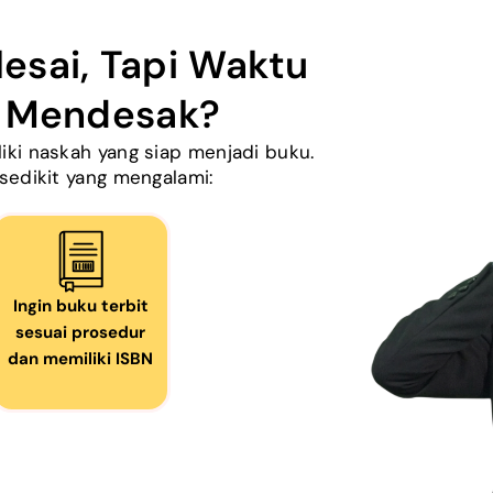
esai, Tapi Waktu
n Mendesak?
ki naskah yang siap menjadi buku.
sedikit yang mengalami:
Ingin buku terbit
sesuai prosedur
dan memiliki ISBN