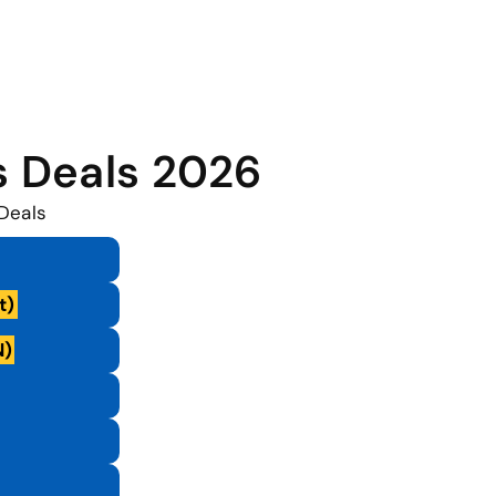
s Deals 2026
Deals
t)
N)