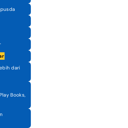
rpusda
​
ar
ebih dari
Play Books,
an