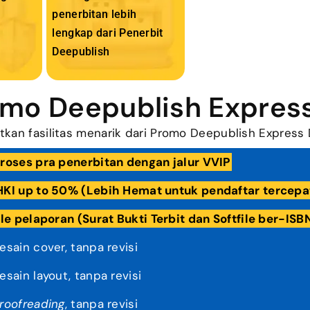
penerbitan lebih
lengkap dari Penerbit
Deepublish
romo Deepublish Expres
tkan fasilitas menarik dari Promo Deepublish Express 
proses pra penerbitan dengan jalur VVIP
HKI up to 50% (Lebih Hemat untuk pendaftar tercepa
ile pelaporan (Surat Bukti Terbit dan Softfile ber-ISB
sain cover, tanpa revisi
sain layout, tanpa revisi
roofreading
, tanpa revisi