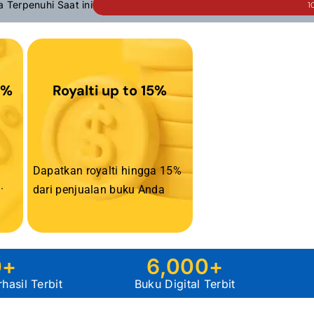
a Terpenuhi Saat ini
1
0%
Royalti up to 15%
Dapatkan royalti hingga 15%
.
dari penjualan buku Anda
0
+
6,000
+
asil Terbit
Buku Digital Terbit