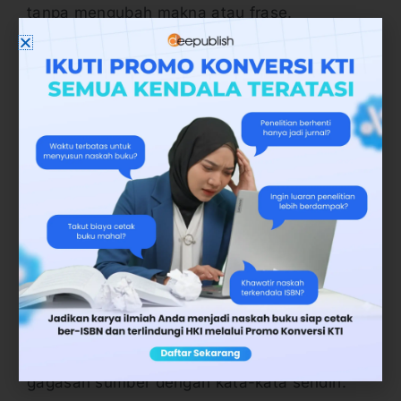
tanpa mengubah makna atau frase.
Baca Juga :
Berbagai Contoh Parafrase Buku dan
Jurnal
Teknik menulis Parafrase yang Benar
untuk Menghindari Plagiarisme
Teknik Menulis: Perbedaan Parafrase,
Ringkasan, dan Kesimpulan
6. Parafrase Rangkuman
Parafrase ini dilakukan dengan cara
merangkum satuan lingual dan lingual lainnya
yang mana menggunakan teknik penyajian
gagasan sumber dengan kata-kata sendiri.