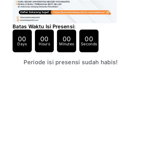
Batas Waktu Isi Presensi:
00
00
00
00
Days
Hours
Minutes
Seconds
Periode isi presensi sudah habis!