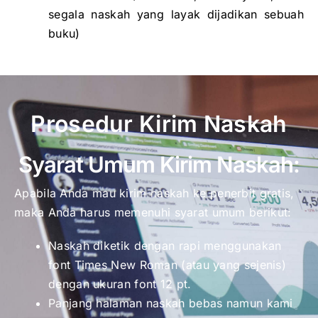
segala naskah yang layak dijadikan sebuah
buku)
Prosedur Kirim Naskah
Syarat Umum Kirim Naskah:
Apabila Anda mau kirim naskah ke penerbit gratis,
maka Anda harus memenuhi syarat umum berikut:
Naskah diketik dengan rapi menggunakan
font Times New Roman (atau yang sejenis)
dengan ukuran font 12 pt.
Panjang halaman naskah bebas namun kami