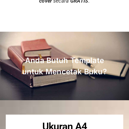
cover
secara
GRATIS
.
Anda Butuh Template
untuk Mencetak Buku?
Ukuran A4