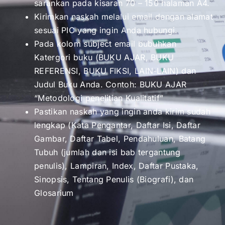
sarankan pada kisaran 70 – 150 halaman A4.
Kirimkan naskah melalui email dengan alamat
sesuai PIC yang ingin Anda hubungi.
Pada kolom subject email bubuhkan
Katergori buku (BUKU AJAR, BUKU
REFERENSI, BUKU FIKSI, LAIN-LAIN) dan
Judul Buku Anda. Contoh: BUKU AJAR
“Metodologi penelitian Kualitatif”
Pastikan naskah yang ingin anda kirim sudah
lengkap (Kata Pengantar, Daftar Isi, Daftar
Gambar, Daftar Tabel, Pendahuluan, Batang
Tubuh (jumlah dan isi bab tergantung
penulis), Lampiran, Index, Daftar Pustaka,
Sinopsis, Tentang Penulis (Biografi), dan
Glosarium