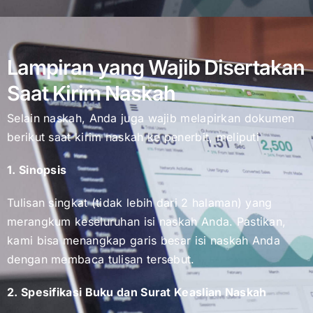
Lampiran yang Wajib Disertakan
Saat Kirim Naskah
Selain naskah, Anda juga wajib melapirkan dokumen
berikut saat kirim naskah ke penerbit, meliputi
1. Sinopsis
Tulisan singkat (tidak lebih dari 2 halaman) yang
merangkum keseluruhan isi naskah Anda. Pastikan,
kami bisa menangkap garis besar isi naskah Anda
dengan membaca tulisan tersebut.
2. Spesifikasi Buku dan Surat Keaslian Naskah