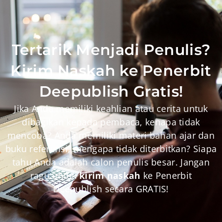
Tertarik Menjadi Penulis?
Kirim Naskah ke Penerbit
Deepublish Gratis!
Jika Anda memiliki keahlian atau cerita untuk
dibagikan kepada pembaca, kenapa tidak
mencoba? Anda memiliki materi bahan ajar dan
buku referensi, mengapa tidak diterbitkan? Siapa
tahu Anda adalah calon penulis besar. Jangan
ragu untuk
k
irim naskah
ke Penerbit
Deepublish secara GRATIS!