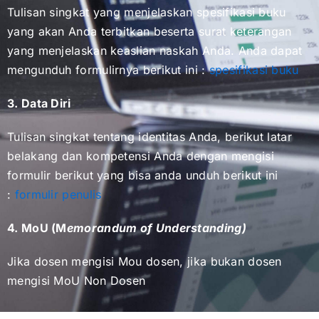
Tulisan singkat yang menjelaskan spesifikasi buku
yang akan Anda terbitkan beserta surat keterangan
yang menjelaskan keaslian naskah Anda. Anda dapat
mengunduh formulirnya berikut ini :
spesifikasi buku
3. Data Diri
Tulisan singkat tentang identitas Anda, berikut latar
belakang dan kompetensi Anda dengan mengisi
formulir berikut yang bisa anda unduh berikut ini
:
formulir penulis
4. MoU (M
emorandum of Understanding)
Jika dosen mengisi Mou dosen, jika bukan dosen
mengisi MoU Non Dosen