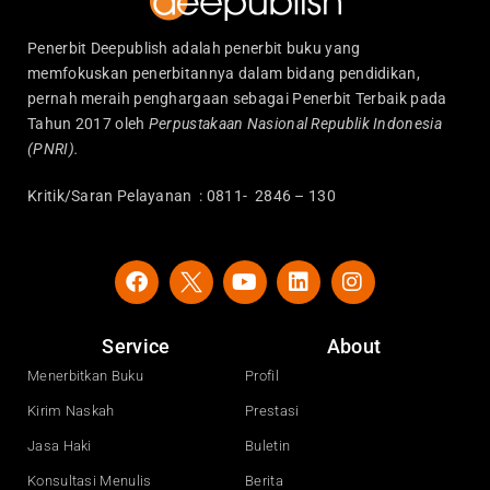
Penerbit Deepublish adalah penerbit buku yang
memfokuskan penerbitannya dalam bidang pendidikan,
pernah meraih penghargaan sebagai Penerbit Terbaik pada
Tahun 2017 oleh
Perpustakaan Nasional Republik Indonesia
(PNRI).
Kritik/Saran Pelayanan : 0811- 2846 – 130
F
Y
L
I
a
o
i
n
c
u
n
s
e
t
k
t
Service
About
b
u
e
a
o
b
d
g
Menerbitkan Buku
Profil
o
e
i
r
Kirim Naskah
Prestasi
k
n
a
m
Jasa Haki
Buletin
Konsultasi Menulis
Berita