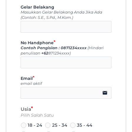
Gelar Belakang
Masukkan Gelar Belakang Anda Jika Ada
(Contoh: S.E., S.Pd., M.Kom.)
icon-u
No Handphone
Contoh Pengisian : 0871234xxxx
(Hindari
penulisan
+62
871234xxxx)
icon-phone
Email
email aktif
email
Usia
Pilih Salah Satu
18 - 24
25 - 34
35 - 44