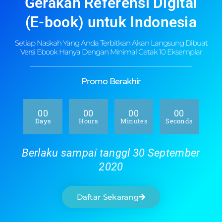
Gerakan Referensi Digital
(E-book) untuk Indonesia
Setiap Naskah Yang Anda Terbitkan Akan Langsung Dibuat
Versi Ebook Hanya Dengan Minimal Cetak 10 Eksemplar
Promo Berakhir
00
00
00
00
Days
Hours
Minutes
Seconds
Berlaku sampai tanggl 30 September
2020
Daftar Sekarang