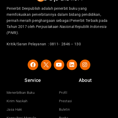
Penerbit Deepublish adalah penerbit buku yang
memfokuskan penerbitannya dalam bidang pendidikan,
pernah meraih penghargaan sebagai Penerbit Terbaik pada
Tahun 2017 oleh
Perpustakaan Nasional Republik Indonesia
(PNRI).
Kritik/Saran Pelayanan : 0811- 2846 – 130
F
Y
L
I
a
o
i
n
c
u
n
s
e
t
k
t
Service
About
b
u
e
a
o
b
d
g
o
e
i
r
Menerbitkan Buku
Profil
k
n
a
Kirim Naskah
Prestasi
m
Jasa Haki
Buletin
Konsultasi Menulis
Berita