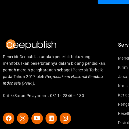
Serv
Penerbit Deepublish adalah penerbit buku yang
Mener
memfokuskan penerbitannya dalam bidang pendidikan,
Kirim
pernah meraih penghargaan sebagai Penerbit Terbaik
pada Tahun 2017 oleh
Perpustakaan Nasional Republik
Jasa 
Indonesia (PNRI).
Konsu
Kerj
Kritik/Saran Pelayanan : 0811- 2846 – 130
Peng
Resel
F
Y
L
I
a
o
i
n
Distr
c
u
n
s