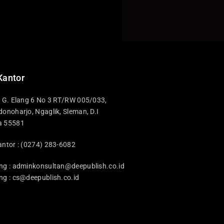
Kantor
i G. Elang 6 No 3 RT/RW 005/033,
donoharjo, Ngaglik, Sleman, D.I
a 55581
antor : (0274) 283-6082
ng :
adminkonsultan@deepublish.co.id
ng :
cs@deepublish.co.id