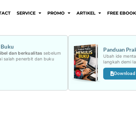
TACT
SERVICE
PROMO
ARTIKEL
FREE EBOO
i Buku
Panduan Prak
ibel dan berkualitas
sebelum
Ubah ide menta
i salah penerbit dan buku
langkah demi l
Download