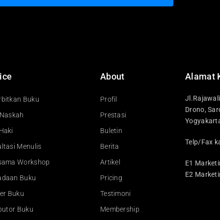
ice
About
Alamat 
Jl.Rajawal
bitkan Buku
Profil
Drono, Sar
 Naskah
Prestasi
Yogyakart
Haki
Buletin
Telp/Fax k
ltasi Menulis
Berita
asama Workshop
Artikel
E1 Marketi
E2 Marketi
adaan Buku
Pricing
ler Buku
Testimoni
ibutor Buku
Membership