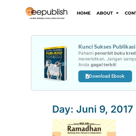
Lewati
ke
HOME
ABOUT
CON
konten
Kunci Sukses Publikas
Pahami
penerbit buku kred
menerbitkan. Jangan sampa
Anda
gagal terbit
!
Download Ebook
Day: Juni 9, 2017