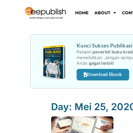
Lewati
ke
HOME
ABOUT
CON
konten
Kunci Sukses Publikas
Pahami
penerbit buku kred
menerbitkan. Jangan sampa
Anda
gagal terbit
!
Download Ebook
Day: Mei 25, 202