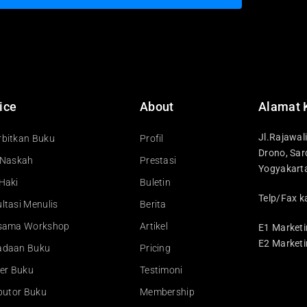
ice
About
Alamat 
Jl.Rajawal
bitkan Buku
Profil
Drono, Sar
 Naskah
Prestasi
Yogyakart
Haki
Buletin
Telp/Fax k
ltasi Menulis
Berita
asama Workshop
Artikel
E1 Marketi
E2 Marketi
adaan Buku
Pricing
ler Buku
Testimoni
ibutor Buku
Membership