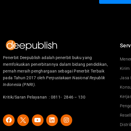
Serv
Penerbit Deepublish adalah penerbit buku yang
Mener
memfokuskan penerbitannya dalam bidang pendidikan,
Kirim
pernah meraih penghargaan sebagai Penerbit Terbaik
pada Tahun 2017 oleh
Perpustakaan Nasional Republik
Jasa 
Indonesia (PNRI).
Konsu
Kerj
Kritik/Saran Pelayanan : 0811- 2846 – 130
Peng
Resel
F
Y
L
I
a
o
i
n
Distr
c
u
n
s