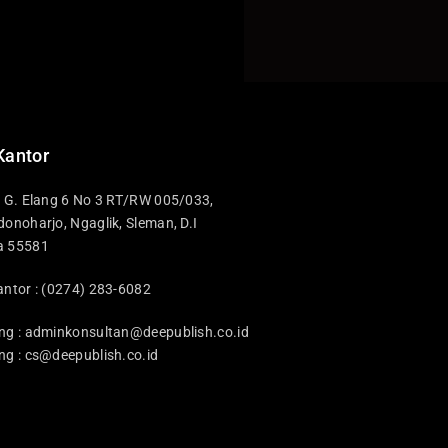
Kantor
i G. Elang 6 No 3 RT/RW 005/033,
donoharjo, Ngaglik, Sleman, D.I
a 55581
antor : (0274) 283-6082
ng :
adminkonsultan@deepublish.co.id
ng :
cs@deepublish.co.id