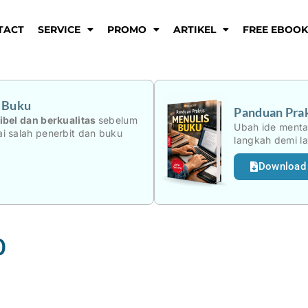
TACT
SERVICE
PROMO
ARTIKEL
FREE EBOO
i Buku
Panduan Prak
ibel dan berkualitas
sebelum
Ubah ide menta
i salah penerbit dan buku
langkah demi l
Download
0