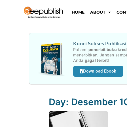
Lewati
ke
HOME
ABOUT
CON
konten
Kunci Sukses Publikas
Pahami
penerbit buku kred
menerbitkan. Jangan sampa
Anda
gagal terbit
!
Download Ebook
Day: Desember 1