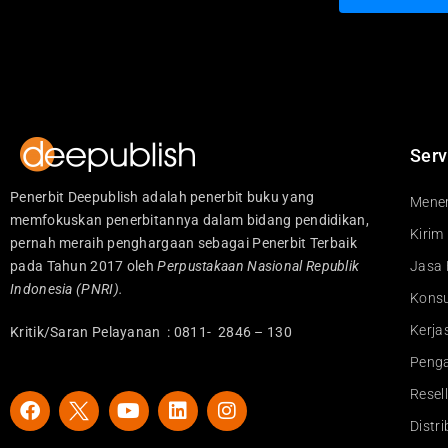
Serv
Penerbit Deepublish adalah penerbit buku yang
Mener
memfokuskan penerbitannya dalam bidang pendidikan,
Kirim
pernah meraih penghargaan sebagai Penerbit Terbaik
pada Tahun 2017 oleh
Perpustakaan Nasional Republik
Jasa 
Indonesia (PNRI).
Konsu
Kerj
Kritik/Saran Pelayanan : 0811- 2846 – 130
Peng
Resel
F
Y
L
I
a
o
i
n
Distr
c
u
n
s