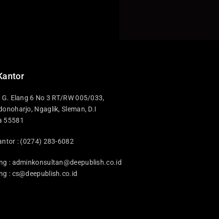
Kantor
i G. Elang 6 No 3 RT/RW 005/033,
donoharjo, Ngaglik, Sleman, D.I
a 55581
antor : (0274) 283-6082
ng :
adminkonsultan@deepublish.co.id
ng :
cs@deepublish.co.id