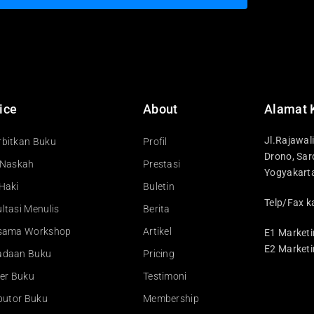
ice
About
Alamat 
Jl.Rajawal
bitkan Buku
Profil
Drono, Sar
 Naskah
Prestasi
Yogyakart
Haki
Buletin
Telp/Fax k
ltasi Menulis
Berita
asama Workshop
Artikel
E1 Marketi
E2 Marketi
adaan Buku
Pricing
ler Buku
Testimoni
ibutor Buku
Membership