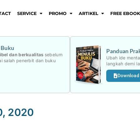
TACT
SERVICE
PROMO
ARTIKEL
FREE EBOO
i Buku
Panduan Prak
ibel dan berkualitas
sebelum
Ubah ide menta
i salah penerbit dan buku
langkah demi l
Download
0, 2020