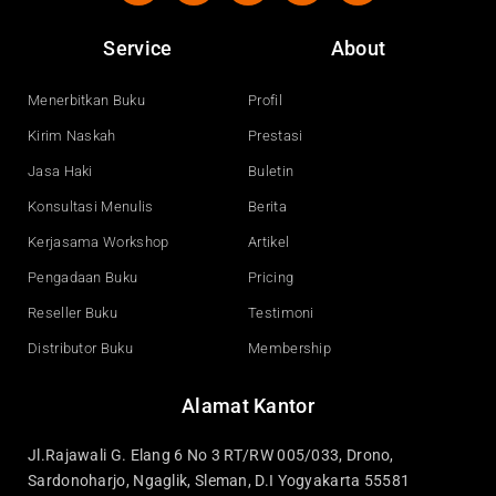
c
u
n
s
e
t
k
t
Service
About
b
u
e
a
o
b
d
g
o
e
i
r
Menerbitkan Buku
Profil
k
n
a
Kirim Naskah
Prestasi
m
Jasa Haki
Buletin
Konsultasi Menulis
Berita
Kerjasama Workshop
Artikel
Pengadaan Buku
Pricing
Reseller Buku
Testimoni
Distributor Buku
Membership
Alamat Kantor
Jl.Rajawali G. Elang 6 No 3 RT/RW 005/033, Drono,
Sardonoharjo, Ngaglik, Sleman, D.I Yogyakarta 55581