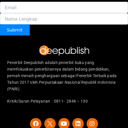
Submit
Penerbit Deepublish adalah penerbit buku yang
memfokuskan penerbitannya dalam bidang pendidikan,
pernah meraih penghargaan sebagai Penerbit Terbaik pada
Tahun 2017 oleh
Perpustakaan Nasional Republik Indonesia
(PNRI).
Kritik/Saran Pelayanan : 0811- 2846 – 130
F
Y
L
I
a
o
i
n