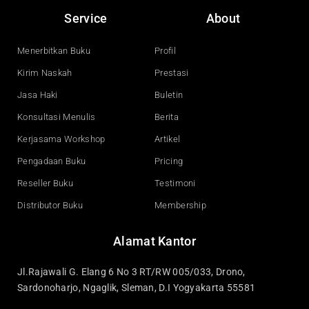
e
t
k
t
Service
About
b
u
e
a
o
b
d
g
o
e
i
r
Menerbitkan Buku
Profil
k
n
a
Kirim Naskah
Prestasi
m
Jasa Haki
Buletin
Konsultasi Menulis
Berita
Kerjasama Workshop
Artikel
Pengadaan Buku
Pricing
Reseller Buku
Testimoni
Distributor Buku
Membership
Alamat Kantor
Jl.Rajawali G. Elang 6 No 3 RT/RW 005/033, Drono,
Sardonoharjo, Ngaglik, Sleman, D.I Yogyakarta 55581