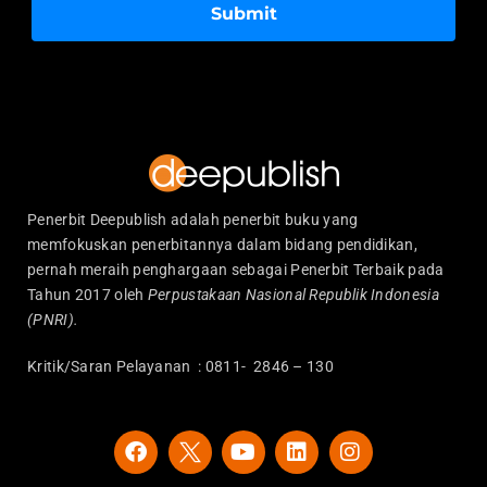
Submit
Penerbit Deepublish adalah penerbit buku yang
memfokuskan penerbitannya dalam bidang pendidikan,
pernah meraih penghargaan sebagai Penerbit Terbaik pada
Tahun 2017 oleh
Perpustakaan Nasional Republik Indonesia
(PNRI).
Kritik/Saran Pelayanan : 0811- 2846 – 130
F
Y
L
I
a
o
i
n
c
u
n
s