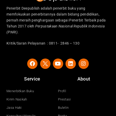
Penerbit Deepublish adalah penerbit buku yang
memfokuskan penerbitannya dalam bidang pendidikan,
pernah meraih penghargaan sebagai Penerbit Terbaik pada
Tahun 2017 oleh
Perpustakaan Nasional Republik Indonesia
(PNRI).
Kritik/Saran Pelayanan : 0811- 2846 – 130
F
Y
L
I
a
o
i
n
c
u
n
s
e
t
k
t
Service
About
b
u
e
a
o
b
d
g
o
e
i
r
Menerbitkan Buku
Profil
k
n
a
Kirim Naskah
Prestasi
m
Jasa Haki
Buletin
Konsultasi Menulis
Berita