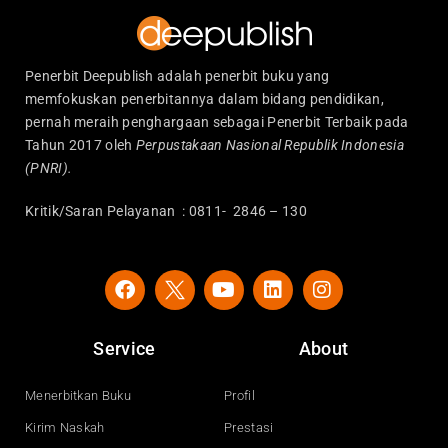
Penerbit Deepublish adalah penerbit buku yang
memfokuskan penerbitannya dalam bidang pendidikan,
pernah meraih penghargaan sebagai Penerbit Terbaik pada
Tahun 2017 oleh
Perpustakaan Nasional Republik Indonesia
(PNRI).
Kritik/Saran Pelayanan : 0811- 2846 – 130
F
Y
L
I
a
o
i
n
c
u
n
s
e
t
k
t
Service
About
b
u
e
a
o
b
d
g
o
e
i
r
Menerbitkan Buku
Profil
k
n
a
Kirim Naskah
Prestasi
m