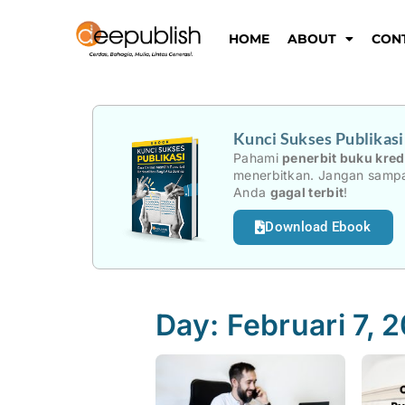
Lewati
ke
HOME
ABOUT
CON
konten
Kunci Sukses Publikas
Pahami
penerbit buku kred
menerbitkan. Jangan sampa
Anda
gagal terbit
!
Download Ebook
Day: Februari 7, 