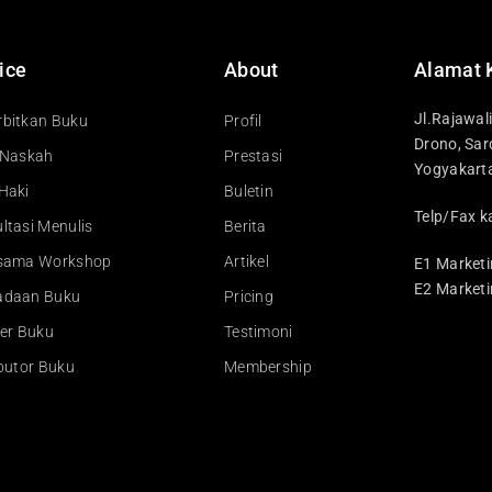
ice
About
Alamat 
Jl.Rajawal
bitkan Buku
Profil
Drono, Sar
 Naskah
Prestasi
Yogyakart
Haki
Buletin
Telp/Fax k
ltasi Menulis
Berita
asama Workshop
Artikel
E1 Marketi
E2 Marketi
adaan Buku
Pricing
ler Buku
Testimoni
ibutor Buku
Membership