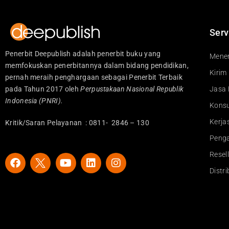
Serv
Penerbit Deepublish adalah penerbit buku yang
Mener
memfokuskan penerbitannya dalam bidang pendidikan,
Kirim
pernah meraih penghargaan sebagai Penerbit Terbaik
pada Tahun 2017 oleh
Perpustakaan Nasional Republik
Jasa 
Indonesia (PNRI).
Konsu
Kerj
Kritik/Saran Pelayanan : 0811- 2846 – 130
Peng
Resel
F
Y
L
I
a
o
i
n
Distr
c
u
n
s
e
t
k
t
b
u
e
a
o
b
d
g
o
e
i
r