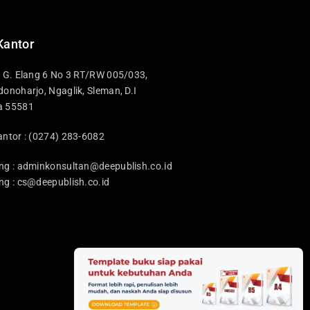
Kantor
i G. Elang 6 No 3 RT/RW 005/033,
donoharjo, Ngaglik, Sleman, D.I
a 55581
antor : (0274) 283-6082
ng :
adminkonsultan@deepublish.co.id
ng :
cs@deepublish.co.id