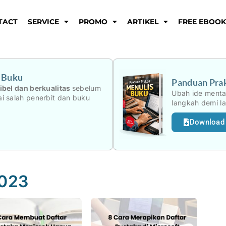
TACT
SERVICE
PROMO
ARTIKEL
FREE EBOO
i Buku
Panduan Prak
ibel dan berkualitas
sebelum
Ubah ide menta
i salah penerbit dan buku
langkah demi l
Download
2023