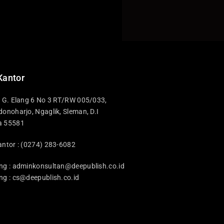
Kantor
i G. Elang 6 No 3 RT/RW 005/033,
donoharjo, Ngaglik, Sleman, D.I
a 55581
antor : (0274) 283-6082
ng :
adminkonsultan@deepublish.co.id
ng :
cs@deepublish.co.id