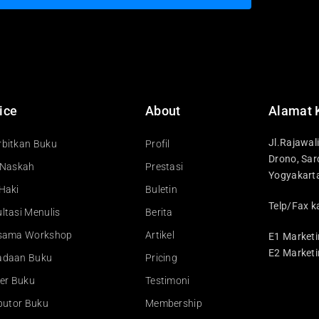
ice
About
Alamat 
Jl.Rajawal
bitkan Buku
Profil
Drono, Sar
 Naskah
Prestasi
Yogyakart
Haki
Buletin
Telp/Fax k
ltasi Menulis
Berita
asama Workshop
Artikel
E1 Marketi
E2 Marketi
adaan Buku
Pricing
ler Buku
Testimoni
ibutor Buku
Membership