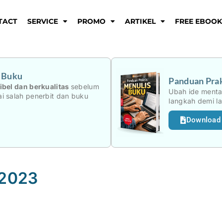
TACT
SERVICE
PROMO
ARTIKEL
FREE EBOO
i Buku
Panduan Prak
ibel dan berkualitas
sebelum
Ubah ide menta
i salah penerbit dan buku
langkah demi l
Download
 2023