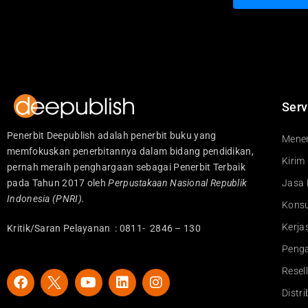
Serv
Penerbit Deepublish adalah penerbit buku yang
Mener
memfokuskan penerbitannya dalam bidang pendidikan,
Kirim
pernah meraih penghargaan sebagai Penerbit Terbaik
pada Tahun 2017 oleh
Perpustakaan Nasional Republik
Jasa 
Indonesia (PNRI).
Konsu
Kerj
Kritik/Saran Pelayanan : 0811- 2846 – 130
Peng
Resel
F
Y
L
I
a
o
i
n
Distr
c
u
n
s