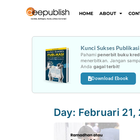
Lewati
ke
HOME
ABOUT
CON
konten
Kunci Sukses Publikas
Pahami
penerbit buku kred
menerbitkan. Jangan sampa
Anda
gagal terbit
!
Download Ebook
Day: Februari 21,