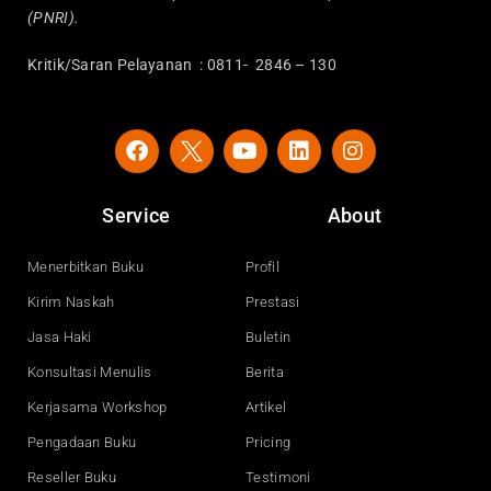
(PNRI).
Kritik/Saran Pelayanan : 0811- 2846 – 130
F
Y
L
I
a
o
i
n
c
u
n
s
e
t
k
t
Service
About
b
u
e
a
o
b
d
g
o
e
i
r
Menerbitkan Buku
Profil
k
n
a
Kirim Naskah
Prestasi
m
Jasa Haki
Buletin
Konsultasi Menulis
Berita
Kerjasama Workshop
Artikel
Pengadaan Buku
Pricing
Reseller Buku
Testimoni