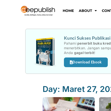
Lewati
ke
HOME
ABOUT
CON
konten
Kunci Sukses Publikas
Pahami
penerbit buku kred
menerbitkan. Jangan sampa
Anda
gagal terbit
!
Download Ebook
Day: Maret 27, 2