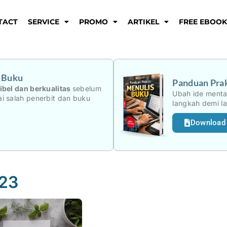
TACT
SERVICE
PROMO
ARTIKEL
FREE EBOO
i Buku
Panduan Prak
ibel dan berkualitas
sebelum
Ubah ide menta
i salah penerbit dan buku
langkah demi l
Download
023