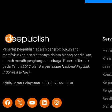
Serv
Penerbit Deepublish adalah penerbit buku yang
Mener
memfokuskan penerbitannya dalam bidang pendidikan,
Kirim
pernah meraih penghargaan sebagai Penerbit Terbaik
pada Tahun 2017 oleh
Perpustakaan Nasional Republik
Jasa 
Indonesia (PNRI).
Konsu
Kerj
Kritik/Saran Pelayanan : 0811- 2846 – 130
Peng
Resel
F
Y
L
I
a
o
i
n
Distr
c
u
n
s