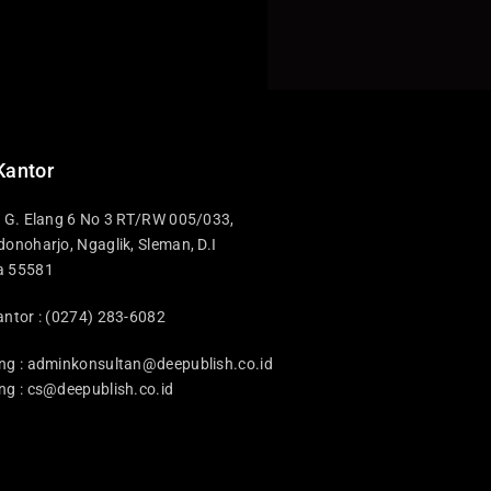
Kantor
i G. Elang 6 No 3 RT/RW 005/033,
donoharjo, Ngaglik, Sleman, D.I
a 55581
antor : (0274) 283-6082
ng :
adminkonsultan@deepublish.co.id
ng :
cs@deepublish.co.id