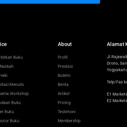
ice
About
Alamat 
Jl.Rajawal
bitkan Buku
Profil
Drono, Sar
 Naskah
Prestasi
Yogyakart
Haki
Buletin
Telp/Fax k
ltasi Menulis
Berita
asama Workshop
Artikel
E1 Marketi
E2 Marketi
adaan Buku
Pricing
ler Buku
Testimoni
ibutor Buku
Membership