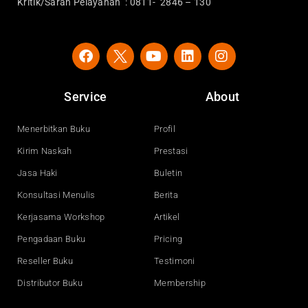
Kritik/Saran Pelayanan : 0811- 2846 – 130
F
Y
L
I
a
o
i
n
c
u
n
s
e
t
k
t
Service
About
b
u
e
a
o
b
d
g
o
e
i
r
Menerbitkan Buku
Profil
k
n
a
Kirim Naskah
Prestasi
m
Jasa Haki
Buletin
Konsultasi Menulis
Berita
Kerjasama Workshop
Artikel
Pengadaan Buku
Pricing
Reseller Buku
Testimoni
Distributor Buku
Membership