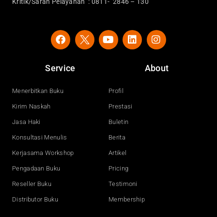
Kritik/Saran Pelayanan : 0811- 2846 – 130
F
Y
L
I
a
o
i
n
c
u
n
s
e
t
k
t
Service
About
b
u
e
a
o
b
d
g
o
e
i
r
Menerbitkan Buku
Profil
k
n
a
Kirim Naskah
Prestasi
m
Jasa Haki
Buletin
Konsultasi Menulis
Berita
Kerjasama Workshop
Artikel
Pengadaan Buku
Pricing
Reseller Buku
Testimoni
Distributor Buku
Membership