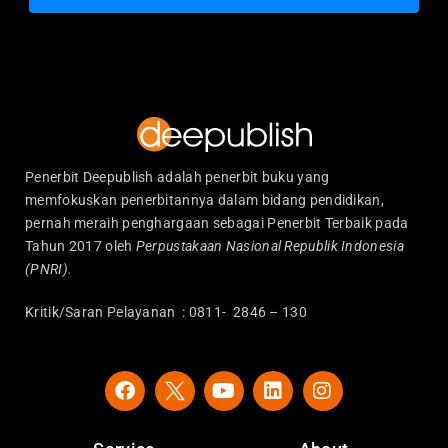
Penerbit Deepublish adalah penerbit buku yang
memfokuskan penerbitannya dalam bidang pendidikan,
pernah meraih penghargaan sebagai Penerbit Terbaik pada
Tahun 2017 oleh
Perpustakaan Nasional Republik Indonesia
(PNRI).
Kritik/Saran Pelayanan : 0811- 2846 – 130
F
Y
L
I
a
o
i
n
c
u
n
s
e
t
k
t