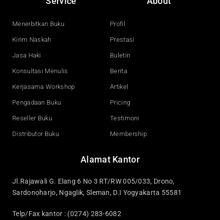
Service
About
b
u
e
a
o
b
d
g
o
e
i
r
Menerbitkan Buku
Profil
k
n
a
Kirim Naskah
Prestasi
m
Jasa Haki
Buletin
Konsultasi Menulis
Berita
Kerjasama Workshop
Artikel
Pengadaan Buku
Pricing
Reseller Buku
Testimoni
Distributor Buku
Membership
Alamat Kantor
Jl.Rajawali G. Elang 6 No 3 RT/RW 005/033, Drono,
Sardonoharjo, Ngaglik, Sleman, D.I Yogyakarta 55581
Telp/Fax kantor : (0274) 283-6082