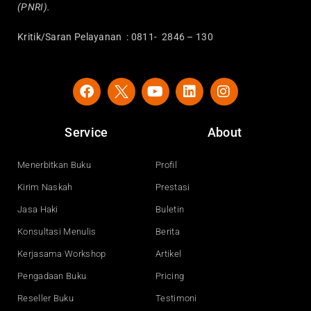
(PNRI).
Kritik/Saran Pelayanan : 0811- 2846 – 130
F
Y
L
I
a
o
i
n
c
u
n
s
e
t
k
t
Service
About
b
u
e
a
o
b
d
g
o
e
i
r
Menerbitkan Buku
Profil
k
n
a
Kirim Naskah
Prestasi
m
Jasa Haki
Buletin
Konsultasi Menulis
Berita
Kerjasama Workshop
Artikel
Pengadaan Buku
Pricing
Reseller Buku
Testimoni