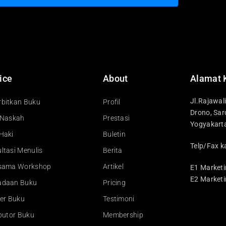
ice
About
Alamat 
Jl.Rajawal
bitkan Buku
Profil
Drono, Sar
 Naskah
Prestasi
Yogyakart
Haki
Buletin
Telp/Fax k
ltasi Menulis
Berita
asama Workshop
Artikel
E1 Marketi
E2 Marketi
adaan Buku
Pricing
ler Buku
Testimoni
ibutor Buku
Membership