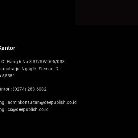
Kantor
i G. Elang 6 No 3 RT/RW 005/033,
donoharjo, Ngaglik, Sleman, D.I
a 55581
antor : (0274) 283-6082
ng :
adminkonsultan@deepublish.co.id
ng :
cs@deepublish.co.id