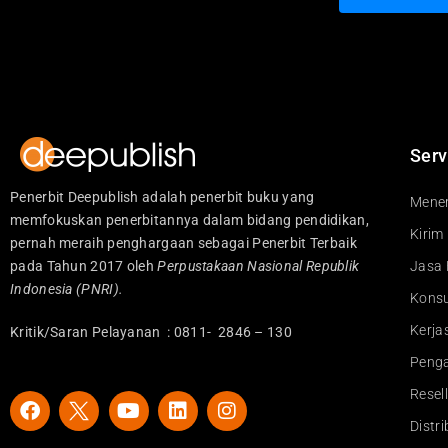
Serv
Penerbit Deepublish adalah penerbit buku yang
Mener
memfokuskan penerbitannya dalam bidang pendidikan,
Kirim
pernah meraih penghargaan sebagai Penerbit Terbaik
pada Tahun 2017 oleh
Perpustakaan Nasional Republik
Jasa 
Indonesia (PNRI).
Konsu
Kerj
Kritik/Saran Pelayanan : 0811- 2846 – 130
Peng
Resel
F
Y
L
I
a
o
i
n
Distr
c
u
n
s