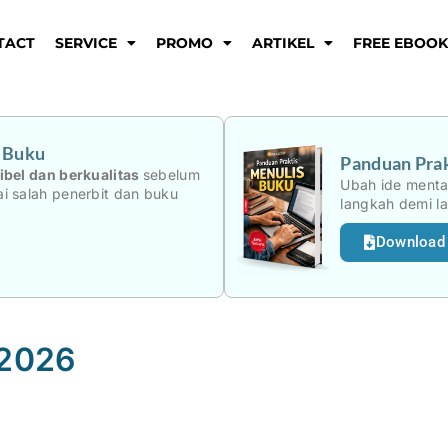
TACT
SERVICE
PROMO
ARTIKEL
FREE EBOO
i Buku
Panduan Prak
ibel dan berkualitas
sebelum
Ubah ide menta
i salah penerbit dan buku
langkah demi l
Download
 2026