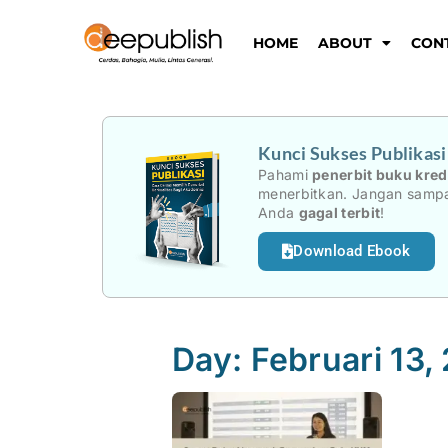
Lewati
ke
HOME
ABOUT
CON
konten
Kunci Sukses Publikas
Pahami
penerbit buku kred
menerbitkan. Jangan sampa
Anda
gagal terbit
!
Download Ebook
Day: Februari 13,