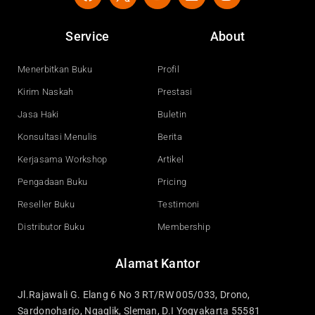
a
o
i
n
c
u
n
s
e
t
k
t
Service
About
b
u
e
a
o
b
d
g
o
e
i
r
Menerbitkan Buku
Profil
k
n
a
Kirim Naskah
Prestasi
m
Jasa Haki
Buletin
Konsultasi Menulis
Berita
Kerjasama Workshop
Artikel
Pengadaan Buku
Pricing
Reseller Buku
Testimoni
Distributor Buku
Membership
Alamat Kantor
Jl.Rajawali G. Elang 6 No 3 RT/RW 005/033, Drono,
Sardonoharjo, Ngaglik, Sleman, D.I Yogyakarta 55581