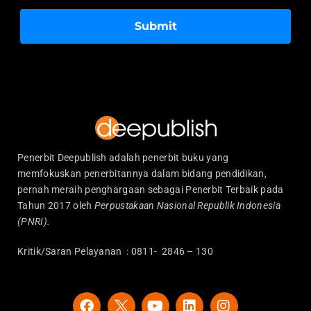
Submit
Penerbit Deepublish adalah penerbit buku yang
memfokuskan penerbitannya dalam bidang pendidikan,
pernah meraih penghargaan sebagai Penerbit Terbaik pada
Tahun 2017 oleh
Perpustakaan Nasional Republik Indonesia
(PNRI).
Kritik/Saran Pelayanan : 0811- 2846 – 130
F
Y
L
I