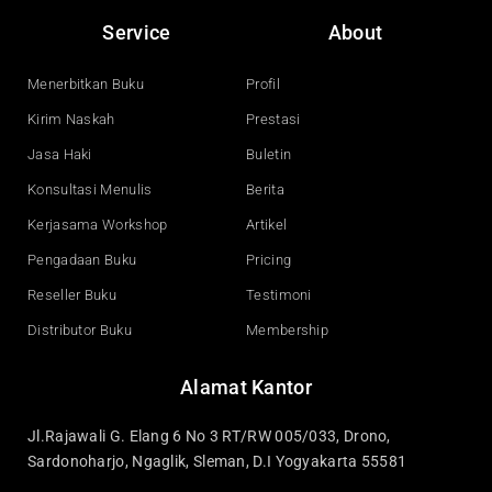
c
u
n
s
e
t
k
t
Service
About
b
u
e
a
o
b
d
g
o
e
i
r
Menerbitkan Buku
Profil
k
n
a
Kirim Naskah
Prestasi
m
Jasa Haki
Buletin
Konsultasi Menulis
Berita
Kerjasama Workshop
Artikel
Pengadaan Buku
Pricing
Reseller Buku
Testimoni
Distributor Buku
Membership
Alamat Kantor
Jl.Rajawali G. Elang 6 No 3 RT/RW 005/033, Drono,
Sardonoharjo, Ngaglik, Sleman, D.I Yogyakarta 55581