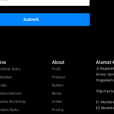
Submit
ice
About
Alamat 
Jl.Rajawal
bitkan Buku
Profil
Drono, Sar
 Naskah
Prestasi
Yogyakart
Haki
Buletin
Telp/Fax k
ltasi Menulis
Berita
asama Workshop
Artikel
E1 Marketi
E2 Marketi
adaan Buku
Pricing