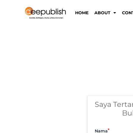
Lewati
ke
HOME
ABOUT
CON
konten
Saya Terta
Bu
Nama