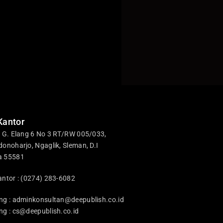
Kantor
i G. Elang 6 No 3 RT/RW 005/033,
donoharjo, Ngaglik, Sleman, D.I
a 55581
antor : (0274) 283-6082
ng :
adminkonsultan@deepublish.co.id
ng :
cs@deepublish.co.id