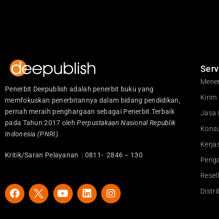
Serv
Mener
Penerbit Deepublish adalah penerbit buku yang
Kirim
memfokuskan penerbitannya dalam bidang pendidikan,
pernah meraih penghargaan sebagai Penerbit Terbaik
Jasa 
pada Tahun 2017 oleh
Perpustakaan Nasional Republik
Konsu
Indonesia (PNRI).
Kerj
Kritik/Saran Pelayanan : 0811- 2846 – 130
Peng
Resel
F
Y
L
I
Distr
a
o
i
n
c
u
n
s
e
t
k
t