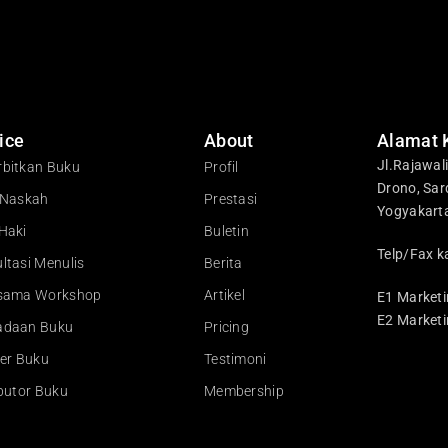
ice
About
Alamat 
Jl.Rajawal
bitkan Buku
Profil
Drono, Sar
 Naskah
Prestasi
Yogyakart
Haki
Buletin
Telp/Fax k
ltasi Menulis
Berita
asama Workshop
Artikel
E1 Marketi
E2 Marketi
adaan Buku
Pricing
ler Buku
Testimoni
ibutor Buku
Membership