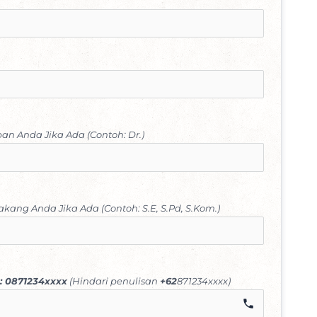
n Anda Jika Ada (Contoh: Dr.)
kang Anda Jika Ada (Contoh: S.E, S.Pd, S.Kom.)
: 0871234xxxx
(Hindari penulisan
+62
871234xxxx)
call