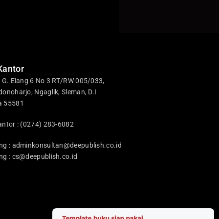
Kantor
i G. Elang 6 No 3 RT/RW 005/033,
donoharjo, Ngaglik, Sleman, D.I
a 55581
antor : (0274) 283-6082
ng :
adminkonsultan@deepublish.co.id
ng :
cs@deepublish.co.id