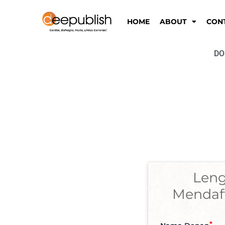
Lewati
ke
HOME
ABOUT
CON
konten
DO
Leng
Mendaft