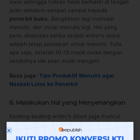
awal sehingga tulisan tidak berhenti di tengah
jalan sebelum sempat sampai kepada
penerbit buku.
Bangkitkan lagi motivasi
menulis, dan mulai menulis lagi. Hal yang
perlu dilakukan ketika terjadi
writer’s block
adalah tetap paksakan untuk menulis. Tulis
apa saja, setelah 10-15 menit maka dengan
sendirinya ide akan mulai mengalir.
Baca juga:
Tips Produktif Menulis agar
Naskah Lolos ke Penerbit
6. Melakukan Hal yang Menyenangkan
Kadang-kadang
writer’s block
juga muncul
karena kejenuhan terlalu lama menulis,
terutama untuk proyek-proyek maraton yang