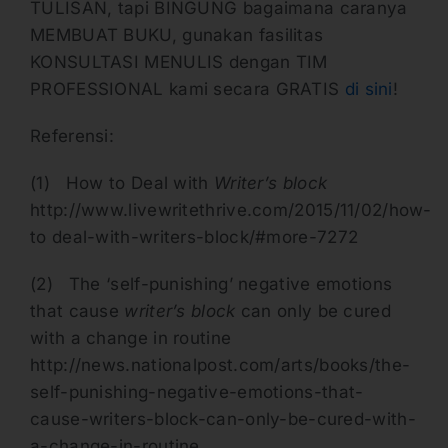
TULISAN, tapi BINGUNG bagaimana caranya
MEMBUAT BUKU, gunakan fasilitas
KONSULTASI MENULIS dengan TIM
PROFESSIONAL kami secara GRATIS
di sini
!
Referensi:
(1) How to Deal with
Writer’s block
http://www.livewritethrive.com/2015/11/02/how-
to deal-with-writers-block/#more-7272
(2) The ‘self-punishing’ negative emotions
that cause
writer’s block
can only be cured
with a change in routine
http://news.nationalpost.com/arts/books/the-
self-punishing-negative-emotions-that-
cause-writers-block-can-only-be-cured-with-
a-change-in-routine