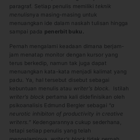
paragraf. Setiap penulis memiliki
teknik
menulis
nya masing-masing untuk
menuangkan ide dalam naskah tulisan hingga
sampai pada
penerbit buku.
Pernah mengalami keadaan dimana berjam-
jam menatap monitor dengan kursor yang
terus berkedip, namun tak juga dapat
menuangkan kata-kata menjadi kalimat yang
padu. Ya, hal tersebut disebut sebagai
kebuntuan menulis atau
writer’s block
. Istilah
writer’s block
pertama kali didefinisikan oleh
psikoanalisis Edmund Bergler sebagai “
a
neurotic inhibiton of productivity in creative
writers.”
Kedengarannya cukup sederhana,
tetapi setiap penulis yang telah
mengalaminya,
writer’s block
tidak pernah