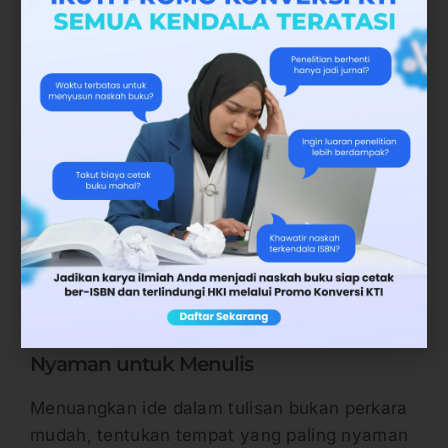
harus segera diselesaikan. Cobalah
mengambil sedikit waktu untuk rileks dan
mengerjakan hobi yang Anda senangi
(Kinoysan, 2016: 60). Pada dasarnya ketika
mulai jenuh untuk menulis, kita dapat
beristirahat sejenak, mandi atau melakukan
hobi. Misalnya, mendengarkan musik, jalan-
jalan, belanja, nonton film, memasak, ataupun
tidur. Setelah pikiran
fresh
kita dapat kembali
menulis sehingga naskah rampung dan dapat
dikirimkan kepada
penerbit buku
.
7. Tentukan Tempat yang Paling
Nyaman untuk Menulis
Menuangkan ide dalam tulisan bukan perkara
mudah, tentukan tempat yang paling nyaman