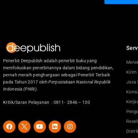
Serv
Penerbit Deepublish adalah penerbit buku yang
Mener
memfokuskan penerbitannya dalam bidang pendidikan,
Kirim
pernah meraih penghargaan sebagai Penerbit Terbaik
pada Tahun 2017 oleh
Perpustakaan Nasional Republik
Jasa 
Indonesia (PNRI).
Konsu
Kerj
Kritik/Saran Pelayanan : 0811- 2846 – 130
Peng
Resel
F
Y
L
I
a
o
i
n
Distr
c
u
n
s