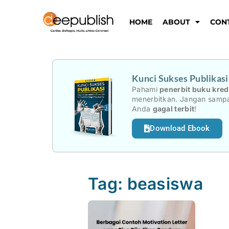
Lewati
ke
HOME
ABOUT
CON
konten
Kunci Sukses Publikas
Pahami
penerbit buku kred
menerbitkan. Jangan sampa
Anda
gagal terbit
!
Download Ebook
Tag: beasiswa