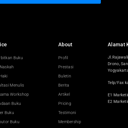
ice
About
Alamat 
Jl.Rajawal
bitkan Buku
Profil
Drono, Sar
 Naskah
Prestasi
Yogyakart
Haki
Buletin
Telp/Fax k
ltasi Menulis
Berita
asama Workshop
Artikel
E1 Marketi
E2 Marketi
adaan Buku
Pricing
ler Buku
Testimoni
ibutor Buku
Membership