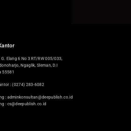
Kantor
i G. Elang 6 No 3 RT/RW 005/033,
donoharjo, Ngaglik, Sleman, D.I
a 55581
antor : (0274) 283-6082
ng :
adminkonsultan@deepublish.co.id
ng :
cs@deepublish.co.id