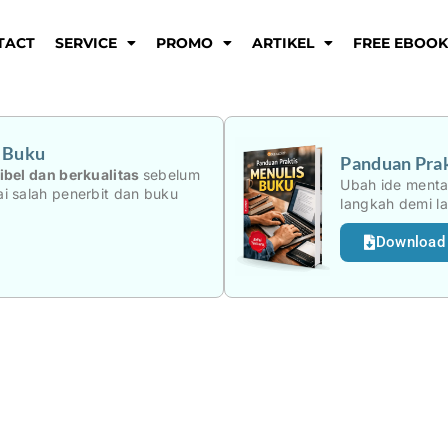
TACT
SERVICE
PROMO
ARTIKEL
FREE EBOO
i Buku
Panduan Prak
ibel dan berkualitas
sebelum
Ubah ide menta
i salah penerbit dan buku
langkah demi l
Download