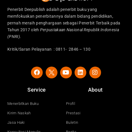
Penerbit Deepublish adalah penerbit buku yang
memfokuskan penerbitannya dalam bidang pendidikan,
pernah meraih penghargaan sebagai Penerbit Terbaik pada
Tahun 2017 oleh
Perpustakaan Nasional Republik Indonesia
(PNRI).
Kritik/Saran Pelayanan : 0811- 2846 – 130
F
Y
L
I
a
o
i
n
c
u
n
s
e
t
k
t
Service
About
b
u
e
a
o
b
d
g
o
e
i
r
Menerbitkan Buku
Profil
k
n
a
Kirim Naskah
Prestasi
m
Jasa Haki
Buletin
Konsultasi Menulis
Berita