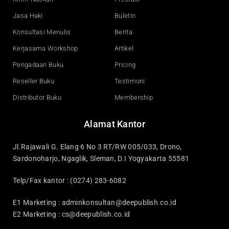
m
Jasa Haki
Buletin
Konsultasi Menulis
Berita
Kerjasama Workshop
Artikel
Pengadaan Buku
Pricing
Reseller Buku
Testimoni
Distributor Buku
Membership
Alamat Kantor
Jl.Rajawali G. Elang 6 No 3 RT/RW 005/033, Drono,
Sardonoharjo, Ngaglik, Sleman, D.I Yogyakarta 55581
Telp/Fax kantor : (0274) 283-6082
E1 Marketing :
adminkonsultan@deepublish.co.id
E2 Marketing :
cs@deepublish.co.id