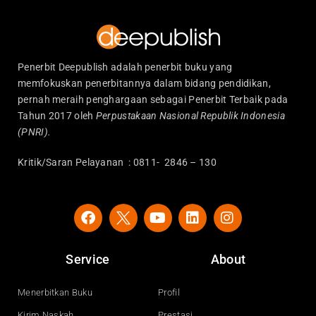
Penerbit Deepublish adalah penerbit buku yang
memfokuskan penerbitannya dalam bidang pendidikan,
pernah meraih penghargaan sebagai Penerbit Terbaik pada
Tahun 2017 oleh
Perpustakaan Nasional Republik Indonesia
(PNRI).
Kritik/Saran Pelayanan : 0811- 2846 – 130
F
Y
L
I
a
o
i
n
c
u
n
s
e
t
k
t
Service
About
b
u
e
a
o
b
d
g
o
e
i
r
Menerbitkan Buku
Profil
k
n
a
Kirim Naskah
Prestasi