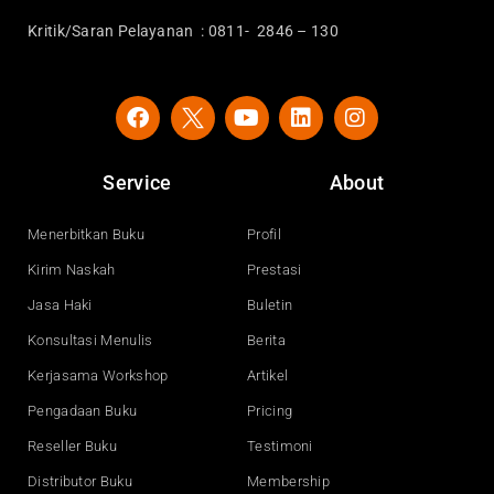
Kritik/Saran Pelayanan : 0811- 2846 – 130
F
Y
L
I
a
o
i
n
c
u
n
s
e
t
k
t
Service
About
b
u
e
a
o
b
d
g
o
e
i
r
Menerbitkan Buku
Profil
k
n
a
Kirim Naskah
Prestasi
m
Jasa Haki
Buletin
Konsultasi Menulis
Berita
Kerjasama Workshop
Artikel
Pengadaan Buku
Pricing
Reseller Buku
Testimoni
Distributor Buku
Membership