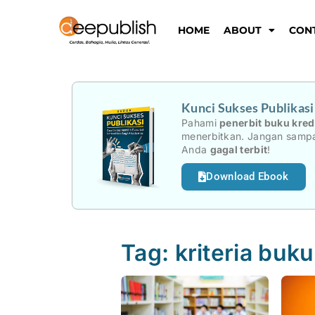
Lewati
ke
HOME
ABOUT
CON
konten
Kunci Sukses Publikas
Pahami
penerbit buku kred
menerbitkan. Jangan sampa
Anda
gagal terbit
!
Download Ebook
Tag: kriteria buku