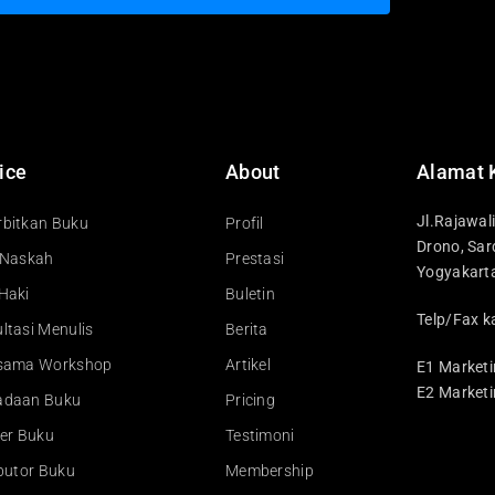
ice
About
Alamat 
Jl.Rajawal
bitkan Buku
Profil
Drono, Sar
 Naskah
Prestasi
Yogyakart
Haki
Buletin
Telp/Fax k
ltasi Menulis
Berita
asama Workshop
Artikel
E1 Marketi
E2 Marketi
adaan Buku
Pricing
ler Buku
Testimoni
ibutor Buku
Membership