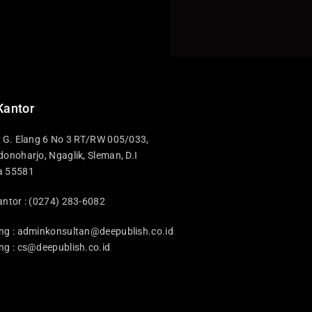
Kantor
i G. Elang 6 No 3 RT/RW 005/033,
donoharjo, Ngaglik, Sleman, D.I
a 55581
antor : (0274) 283-6082
ng :
adminkonsultan@deepublish.co.id
ng :
cs@deepublish.co.id