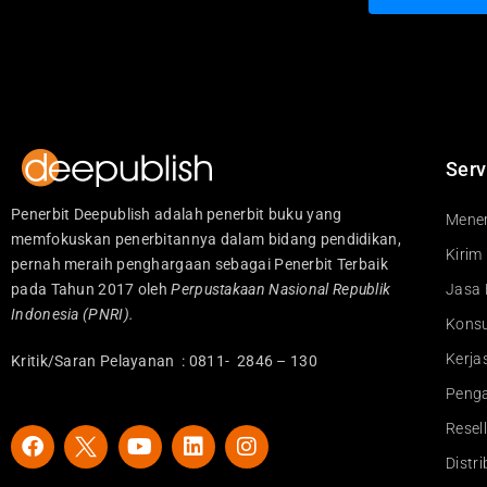
Serv
Penerbit Deepublish adalah penerbit buku yang
Mener
memfokuskan penerbitannya dalam bidang pendidikan,
Kirim
pernah meraih penghargaan sebagai Penerbit Terbaik
pada Tahun 2017 oleh
Perpustakaan Nasional Republik
Jasa 
Indonesia (PNRI).
Konsu
Kerj
Kritik/Saran Pelayanan : 0811- 2846 – 130
Peng
Resel
F
Y
L
I
a
o
i
n
Distr
c
u
n
s