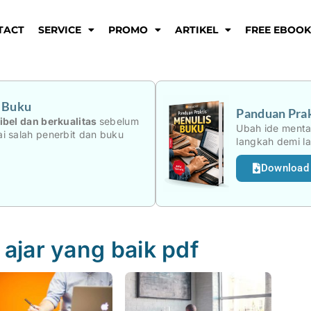
TACT
SERVICE
PROMO
ARTIKEL
FREE EBOO
i Buku
Panduan Prak
ibel dan berkualitas
sebelum
Ubah ide menta
i salah penerbit dan buku
langkah demi l
Download
 ajar yang baik pdf