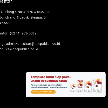
Kantor
i G. Elang 6 No 3 RT/RW 005/033,
donoharjo, Ngaglik, Sleman, D.I
a 55581
antor : (0274) 283-6082
ng :
adminkonsultan@deepublish.co.id
ng :
cs@deepublish.co.id