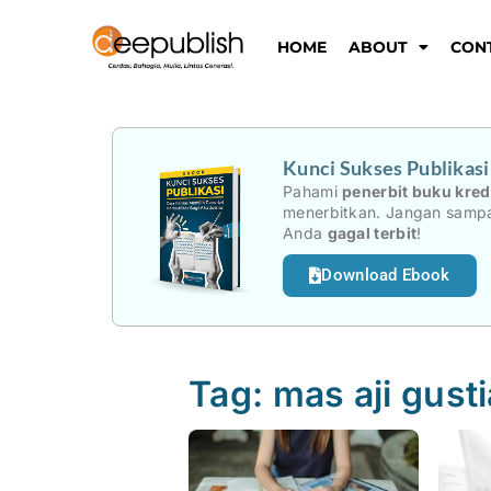
Lewati
ke
HOME
ABOUT
CON
konten
Kunci Sukses Publikas
Pahami
penerbit buku kred
menerbitkan. Jangan sampa
Anda
gagal terbit
!
Download Ebook
Tag: mas aji gust