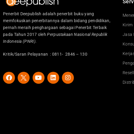
Serv
Penerbit Deepublish adalah penerbit buku yang
Mener
memfokuskan penerbitannya dalam bidang pendidikan,
Kirim
pernah meraih penghargaan sebagai Penerbit Terbaik
pada Tahun 2017 oleh
Perpustakaan Nasional Republik
Jasa 
Indonesia (PNRI).
Konsu
Kerj
Kritik/Saran Pelayanan : 0811- 2846 – 130
Peng
Resel
F
Y
L
I
a
o
i
n
Distr
c
u
n
s
e
t
k
t
b
u
e
a
o
b
d
g
o
e
i
r
k
n
a
m