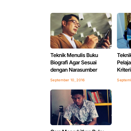
Teknik Menulis Buku
Tekni
Biografi Agar Sesuai
Pelaj
dengan Narasumber
Kriter
September 10, 2016
Septemb