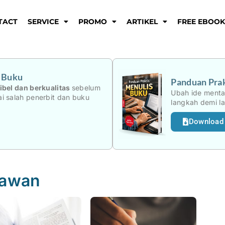
TACT
SERVICE
PROMO
ARTIKEL
FREE EBOO
i Buku
Panduan Prak
ibel dan berkualitas
sebelum
Ubah ide menta
i salah penerbit dan buku
langkah demi l
Download
iawan
Page
Page
Page