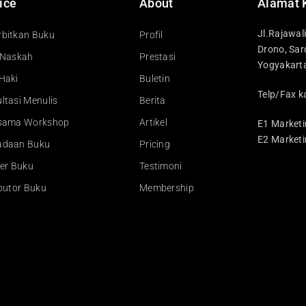
ice
About
Alamat 
Jl.Rajawal
bitkan Buku
Profil
Drono, Sar
 Naskah
Prestasi
Yogyakart
Haki
Buletin
Telp/Fax k
ltasi Menulis
Berita
asama Workshop
Artikel
E1 Marketi
E2 Marketi
adaan Buku
Pricing
ler Buku
Testimoni
ibutor Buku
Membership