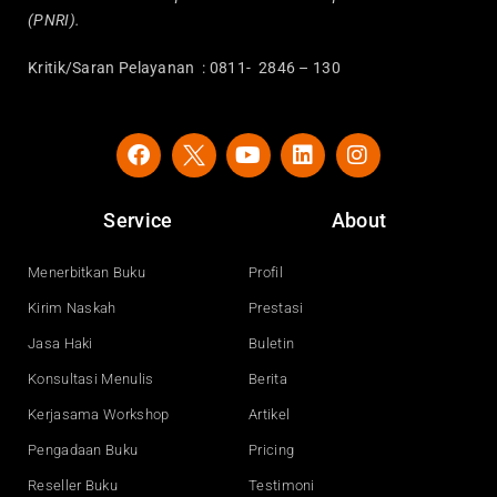
(PNRI).
Kritik/Saran Pelayanan : 0811- 2846 – 130
F
Y
L
I
a
o
i
n
c
u
n
s
e
t
k
t
Service
About
b
u
e
a
o
b
d
g
o
e
i
r
Menerbitkan Buku
Profil
k
n
a
Kirim Naskah
Prestasi
m
Jasa Haki
Buletin
Konsultasi Menulis
Berita
Kerjasama Workshop
Artikel
Pengadaan Buku
Pricing
Reseller Buku
Testimoni