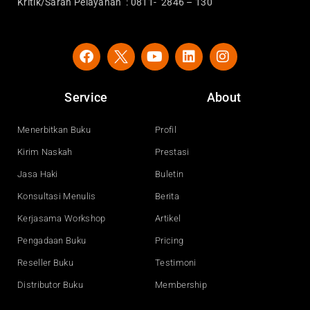
Kritik/Saran Pelayanan : 0811- 2846 – 130
F
Y
L
I
a
o
i
n
c
u
n
s
e
t
k
t
Service
About
b
u
e
a
o
b
d
g
o
e
i
r
Menerbitkan Buku
Profil
k
n
a
Kirim Naskah
Prestasi
m
Jasa Haki
Buletin
Konsultasi Menulis
Berita
Kerjasama Workshop
Artikel
Pengadaan Buku
Pricing
Reseller Buku
Testimoni
Distributor Buku
Membership