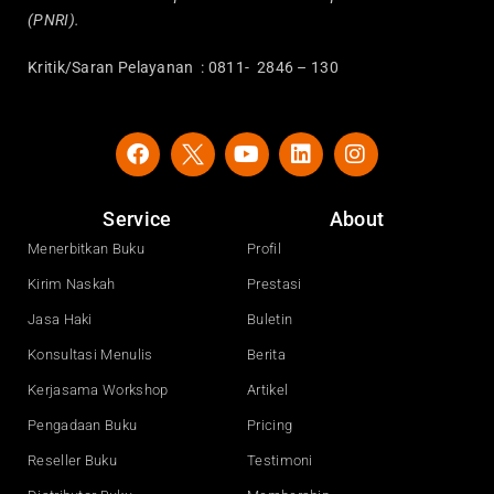
(PNRI).
Kritik/Saran Pelayanan : 0811- 2846 – 130
F
Y
L
I
a
o
i
n
c
u
n
s
e
t
k
t
Service
About
b
u
e
a
o
b
d
g
Menerbitkan Buku
Profil
o
e
i
r
Kirim Naskah
Prestasi
k
n
a
m
Jasa Haki
Buletin
Konsultasi Menulis
Berita
Kerjasama Workshop
Artikel
Pengadaan Buku
Pricing
Reseller Buku
Testimoni