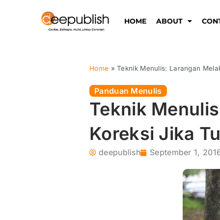
Lewati
ke
HOME
ABOUT
CON
konten
Home
»
Teknik Menulis: Larangan Melak
Panduan Menulis
Teknik Menuli
Koreksi Jika T
deepublish
September 1, 201