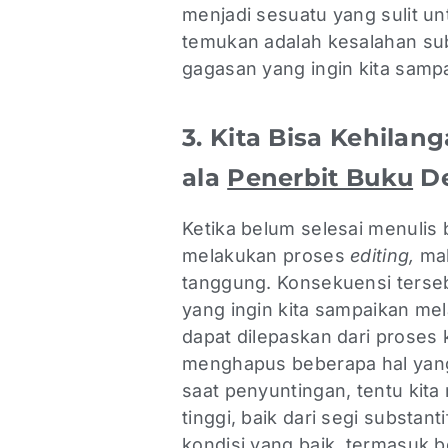
menjadi sesuatu yang sulit un
temukan adalah kesalahan sub
gagasan yang ingin kita samp
3. Kita Bisa Kehilan
ala
Penerbit Buku
De
Ketika belum selesai menulis 
melakukan proses
editing,
ma
tanggung. Konsekuensi terseb
yang ingin kita sampaikan melal
dapat dilepaskan dari proses 
menghapus beberapa hal yang 
saat penyuntingan, tentu kita
tinggi, baik dari segi substant
kondisi yang baik, termasuk b