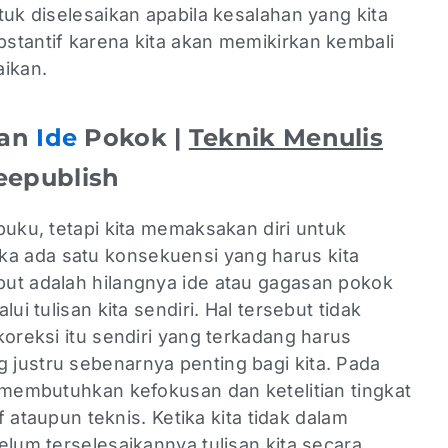
tuk diselesaikan apabila kesalahan yang kita
stantif karena kita akan memikirkan kembali
aikan.
gan
Ide
Pokok |
Teknik Menulis
epublish
buku, tetapi kita memaksakan diri untuk
ka ada satu konsekuensi yang harus kita
ut adalah hilangnya ide atau gagasan pokok
ui tulisan kita sendiri. Hal tersebut tidak
koreksi itu sendiri yang terkadang harus
justru sebenarnya penting bagi kita. Pada
 membutuhkan kefokusan dan ketelitian tingkat
if ataupun teknis. Ketika kita tidak dalam
elum terselesaikannya tulisan kita secara