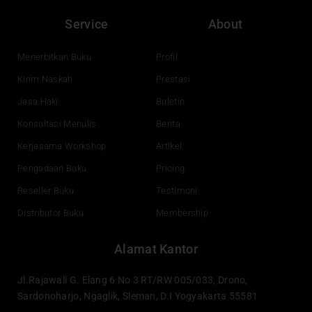
c
u
n
s
e
t
k
t
Service
About
b
u
e
a
o
b
d
g
o
e
i
r
Menerbitkan Buku
Profil
k
n
a
Kirim Naskah
Prestasi
m
Jasa Haki
Buletin
Konsultasi Menulis
Berita
Kerjasama Workshop
Artikel
Pengadaan Buku
Pricing
Reseller Buku
Testimoni
Distributor Buku
Membership
Alamat Kantor
Jl.Rajawali G. Elang 6 No 3 RT/RW 005/033, Drono,
Sardonoharjo, Ngaglik, Sleman, D.I Yogyakarta 55581