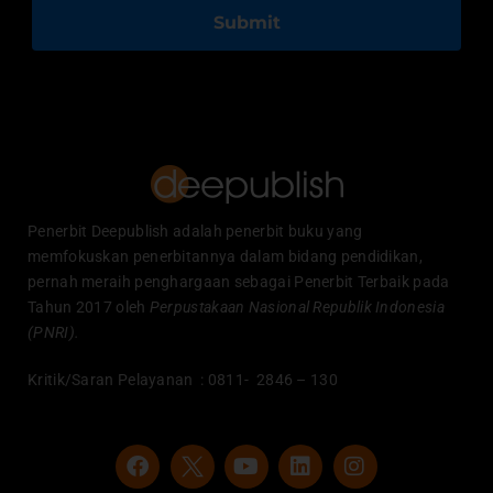
Submit
Penerbit Deepublish adalah penerbit buku yang
memfokuskan penerbitannya dalam bidang pendidikan,
pernah meraih penghargaan sebagai Penerbit Terbaik pada
Tahun 2017 oleh
Perpustakaan Nasional Republik Indonesia
(PNRI).
Kritik/Saran Pelayanan : 0811- 2846 – 130
F
Y
L
I
a
o
i
n