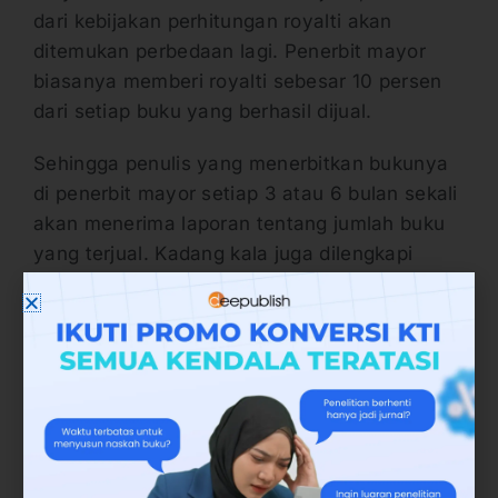
dari kebijakan perhitungan royalti akan
ditemukan perbedaan lagi. Penerbit mayor
biasanya memberi royalti sebesar 10 persen
dari setiap buku yang berhasil dijual.
Sehingga penulis yang menerbitkan bukunya
di penerbit mayor setiap 3 atau 6 bulan sekali
akan menerima laporan tentang jumlah buku
yang terjual. Kadang kala juga dilengkapi
informasi hasil perhitungan royalti sebesar 10
persen tadi. Sehingga penulis bisa terus
update mengenai jumlah bukunya yang
berhasil terjual.
Sedangkan pada penerbit indie, besaran
royalti biasanya tidak sama antara satu
penerbit indie dengan penerbit indie lainnya.