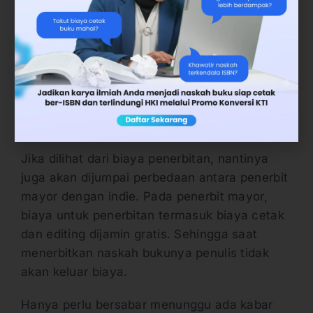
Selain itu antara satu penulis dengan penulis
lain dalam satu penerbit juga bisa berbeda.
Hal ini terjadi karena nilai royalti biasanya
atas dasar kesepakatan antara penulis
dengan penerbit.
6. Biaya Penerbitan
Jika dilihat dari biaya penerbitan, nantinya
juga akan dijumpai perbedaan antara penerbit
mayor dengan indie. Pada penerbit mayor,
biaya untuk penerbitan termasuk biaya cetak
dan editing dijamin gratis. Sehingga saat
menerbitkan naskah bukunya penulis tidak
akan keluar biaya.
Hanya perlu bersabar menunggu ada kabar