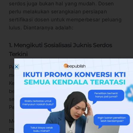
serdos juga bukan hal yang mudah. Dosen
perlu melakukan serangkaian persiapan
sertifikasi dosen untuk memperbesar peluang
lulus. Diantaranya adalah:
1. Mengikuti Sosialisasi Juknis Serdos
Terkini
Penyelenggaraan serdos di tahun 2026
mengikuti kebijakan baru. Yakni
Kepmendiktisaintek No. 135/M/KEP/2026 yang
berisi juknis pelaksanaan serdos. Juknis ini
sendiri menyesuaikan dengan isi dari
Permendiktisaintek No. 52 Tahun 2025.
Memahami adanya regulasi baru yang
mengatur pelaksanaan serdos. Maka dosen