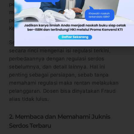
perlu menanamkan kesadaran untuk
memahami regulasi tersebut. Langkah paling
pertama, mengikuti sosialisasinya dari
Kemdiktisaintek.
Sehingga bisa mendapatkan penjelasan
secara rinci mengenai isi regulasi terkini,
perbedaannya dengan regulasi serdos
sebelumnya, dan detail lainnya. Hal ini
penting sebagai persiapan, sebab tanpa
memahami regulasi maka rentan melakukan
pelanggaran. Dosen bisa dinyatakan Fraud
alias tidak lulus.
2. Membaca dan Memahami Juknis
Serdos Terbaru