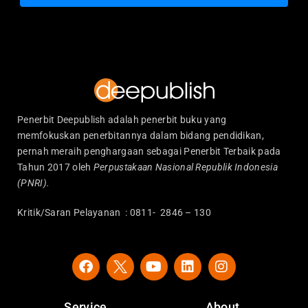
Penerbit Deepublish adalah penerbit buku yang
memfokuskan penerbitannya dalam bidang pendidikan,
pernah meraih penghargaan sebagai Penerbit Terbaik pada
Tahun 2017 oleh
Perpustakaan Nasional Republik Indonesia
(PNRI).
Kritik/Saran Pelayanan : 0811- 2846 – 130
F
Y
L
I
a
o
i
n
c
u
n
s
e
t
k
t
Service
About