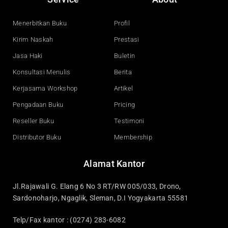
b
u
e
a
o
b
d
g
o
e
i
r
Menerbitkan Buku
Profil
k
n
a
Kirim Naskah
Prestasi
m
Jasa Haki
Buletin
Konsultasi Menulis
Berita
Kerjasama Workshop
Artikel
Pengadaan Buku
Pricing
Reseller Buku
Testimoni
Distributor Buku
Membership
Alamat Kantor
Jl.Rajawali G. Elang 6 No 3 RT/RW 005/033, Drono,
Sardonoharjo, Ngaglik, Sleman, D.I Yogyakarta 55581
Telp/Fax kantor : (0274) 283-6082