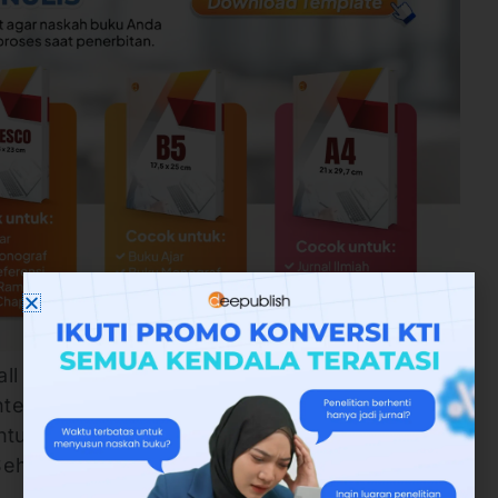
stall secara gratis dan dalam menggunakannya
ernet. Intinya kalau kamu penulis, wajib
untuk kamu yang sedang menulis naskah
ehingga nantinya output dari naskah bisa