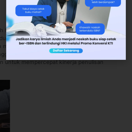
harus membuka lebih dari satu file, entah itu
e pendukung. Nah, dengan menggunakan program
bih mudah dalam membuka file-file itu dalam
ngga tidak perlu membuka jendela baru yang
ien untuk mempercepat kinerja penulisan