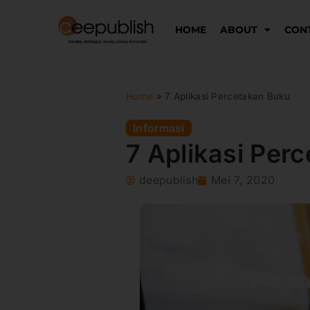
Lewati
ke
HOME
ABOUT
CON
konten
Home
»
7 Aplikasi Percetakan Buku
Informasi
7 Aplikasi Per
deepublish
Mei 7, 2020